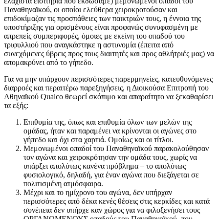
ελάχιστα εισιτήρια που εκδώσαμε) μεμονωμένοι οπαδοί του
Παναθηναϊκού, οι οποίοι ελεύθερα χειροκροτούσαν και
επιδοκίμαζαν τις προσπάθειες των παικτριών τους, η έννοια της
υποστήριξης για ορισμένους είναι προφανώς συνυφασμένη με
απρεπείς συμπεριφορές, όμοιες με εκείνη του οπαδού του
τριφυλλιού που αναγκάστηκε η αστυνομία (έπειτα από
συνεχόμενες ύβρεις προς τους διαιτητές και προς αθλήτριές μας) να
απομακρύνει από το γήπεδο.
Για να μην υπάρχουν περισσότερες παρερμηνείες, κατευθυνόμενες
διαρροές και περαιτέρω παρεξηγήσεις, η Διοικούσα Επιτροπή του
Αθηναϊκού Qualco θεωρεί σκόπιμο και απαραίτητο να ξεκαθαρίσει
τα εξής:
Επιθυμία της, όπως και επιθυμία όλων των μελών της
ομάδας, ήταν και παραμένει να κρίνονται οι αγώνες στο
γήπεδο και όχι στα χαρτιά. Ομοίως και οι τίτλοι.
Μεμονωμένοι οπαδοί του Παναθηναϊκού παρακολούθησαν
τον αγώνα και χειροκρότησαν την ομάδα τους, χωρίς να
υπάρξει απολύτως κανένα πρόβλημα – το απολύτως
φυσιολογικό, δηλαδή, για έναν αγώνα που διεξάγεται σε
πολιτισμένη ατμόσφαιρα.
Μέχρι και το ημίχρονο του αγώνα, δεν υπήρχαν
περισσότερες από δέκα κενές θέσεις στις κερκίδες και κατά
συνέπεια δεν υπήρχε καν χώρος για να φιλοξενήσει τους
ΟΡΓΑΝΩΜΕΝΟΥΣ οπαδούς του Παναθηναϊκού, που