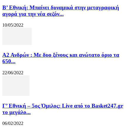
Β’ Εθνική: Μπαίνει δυναμικά στην μεταγραφική
αγορά για την νέα σεζόν...
10/05/2022
Α2 Ανδρών : Με δυο ξένους και ανώτατο όριο τα
650...
22/06/2022
Γ’ Εθνική – 5ος Όμιλος: Live από το Basket247.gr
το μεγάλο...
06/02/2022