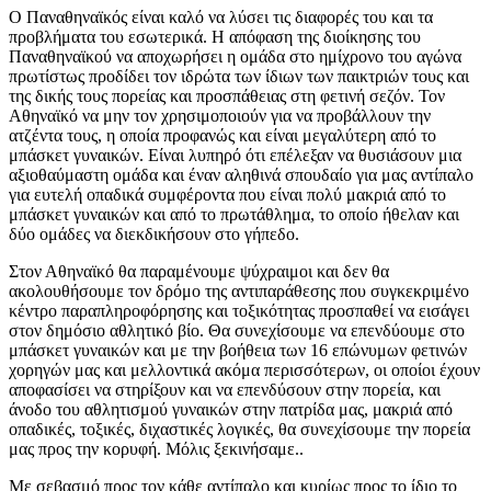
Ο Παναθηναϊκός είναι καλό να λύσει τις διαφορές του και τα
προβλήματα του εσωτερικά. Η απόφαση της διοίκησης του
Παναθηναϊκού να αποχωρήσει η ομάδα στο ημίχρονο του αγώνα
πρωτίστως προδίδει τον ιδρώτα των ίδιων των παικτριών τους και
της δικής τους πορείας και προσπάθειας στη φετινή σεζόν. Τον
Αθηναϊκό να μην τον χρησιμοποιούν για να προβάλλουν την
ατζέντα τους, η οποία προφανώς και είναι μεγαλύτερη από το
μπάσκετ γυναικών. Είναι λυπηρό ότι επέλεξαν να θυσιάσουν μια
αξιοθαύμαστη ομάδα και έναν αληθινά σπουδαίο για μας αντίπαλο
για ευτελή οπαδικά συμφέροντα που είναι πολύ μακριά από το
μπάσκετ γυναικών και από το πρωτάθλημα, το οποίο ήθελαν και
δύο ομάδες να διεκδικήσουν στο γήπεδο.
Στον Αθηναϊκό θα παραμένουμε ψύχραιμοι και δεν θα
ακολουθήσουμε τον δρόμο της αντιπαράθεσης που συγκεκριμένο
κέντρο παραπληροφόρησης και τοξικότητας προσπαθεί να εισάγει
στον δημόσιο αθλητικό βίο. Θα συνεχίσουμε να επενδύουμε στο
μπάσκετ γυναικών και με την βοήθεια των 16 επώνυμων φετινών
χορηγών μας και μελλοντικά ακόμα περισσότερων, οι οποίοι έχουν
αποφασίσει να στηρίξουν και να επενδύσουν στην πορεία, και
άνοδο του αθλητισμού γυναικών στην πατρίδα μας, μακριά από
οπαδικές, τοξικές, διχαστικές λογικές, θα συνεχίσουμε την πορεία
μας προς την κορυφή. Μόλις ξεκινήσαμε..
Με σεβασμό προς τον κάθε αντίπαλο και κυρίως προς το ίδιο το