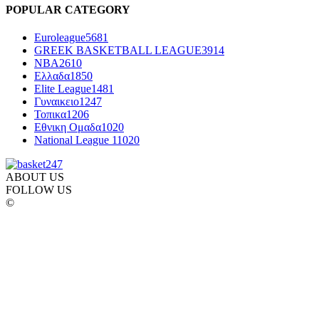
POPULAR CATEGORY
Euroleague
5681
GREEK BASKETBALL LEAGUE
3914
NBA
2610
Ελλαδα
1850
Elite League
1481
Γυναικειο
1247
Τοπικα
1206
Εθνικη Ομαδα
1020
National League 1
1020
ABOUT US
FOLLOW US
©