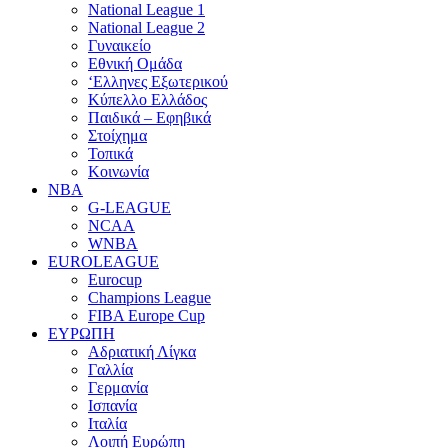
National League 1
National League 2
Γυναικείο
Εθνική Ομάδα
‘Ελληνες Εξωτερικού
Κύπελλο Ελλάδος
Παιδικά – Εφηβικά
Στοίχημα
Τοπικά
Κοινωνία
NBA
G-LEAGUE
NCAA
WNBA
ΕUROLEAGUE
Eurocup
Champions League
FIBA Europe Cup
ΕΥΡΩΠΗ
Αδριατική Λίγκα
Γαλλία
Γερμανία
Ισπανία
Ιταλία
Λοιπή Ευρώπη