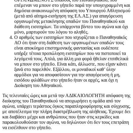
επέμεναν να μπουν στο γήπεδο παρά την υπογεγραμμένη και
δημόσια ανακοινωμένη απόφαση του Υπουργού Αθλητισμού
(μετά από αίτημα-εισήγηση της ΕΛ.ΑΣ.) για απαγόρευση
οργανωμένης μετακίνησης οπαδών του Παναθηναϊκού και
διάθεση εισιτηρίων. Τα υπάρχοντα βίντεο του αγώνα και όχι
μόνο, μαρτυρούν του λόγου το αληθές.
Ο αριθμός των εισιτηρίων που ισχυρίζεται ο Παναθηναϊκός
ΑΟ ότι ήταν στη διάθεση των οργανωμένων οπαδών τους
είναι αποκύημα επιστημονικής φαντασίας και ουδέποτε
υπήρξε τέτοια προπώληση εισιτηρίων που να πιστοποιεί τα
λεγόμενά τους. Απλά, για άλλη μια φορά ήθελαν ετσιθελικά
να μπουν στο γήπεδο. Είναι κάτι, άλλωστε, που είχαν κάνει
ξανά στο παρελθόν. Εξάλλου, οι μοναδικοί καθ’ ύλην
αρμόδιοι για να αποφασίσουν για την απαγόρευση ή μη,
εισόδου φιλάθλων στο γήπεδο ήταν οι αρχές, και όχι η
Διοίκηση του Αθηναϊκού.
Τις τελευταίες ώρες και μετά την ΑΔΙΚΑΙΟΛΟΓΗΤΗ απόφαση της
διοίκησης του Παναθηναϊκού να αποχωρήσει η ομάδα από τον
αγώνα, υπάρχει τεράστιος όγκος παραπληροφόρησης και σύγχυσης,
με αποτέλεσμα την πλήρη διαστρέβλωση της αλήθειας. Έχουμε δει
και διαβάσει μέχρι και ανθρώπους που ήταν στις κερκίδες και
παρακολουθούσαν τον αγώνα, να δηλώνουν ότι δεν τους επετράπη
να εισέλθουν στο γήπεδο.