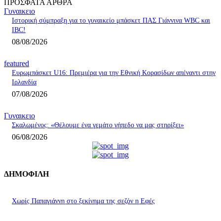
ΠΡΟΣΦΑΤΑ ΑΡΘΡΑ
Γυναικειο
Ιστορική σύμπραξη για το γυναικείο μπάσκετ ΠΑΣ Γιάννινα WBC και
IBC!
08/08/2026
featured
Ευρωμπάσκετ U16: Πρεμιέρα για την Εθνική Κορασίδων απέναντι στην
Ιρλανδία
07/08/2026
Γυναικειο
Σκαλωμένος: «Θέλουμε ένα γεμάτο γήπεδο να μας στηρίξει»
06/08/2026
ΔΗΜΟΦΙΛΗ
Χωρίς Παπαγιάννη στο ξεκίνημα της σεζόν η Εφές