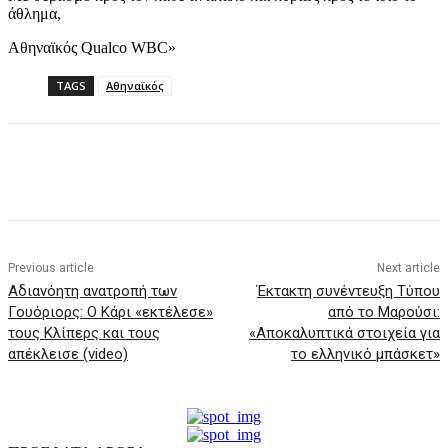
άθλημα,
Αθηναϊκός Qualco WBC»
TAGS
Αθηναϊκός
Previous article
Next article
Αδιανόητη ανατροπή των
Έκτακτη συνέντευξη Τύπου
Γουόριορς: Ο Κάρι «εκτέλεσε»
από το Μαρούσι:
τους Κλίπερς και τους
«Αποκαλυπτικά στοιχεία για
απέκλεισε (video)
το ελληνικό μπάσκετ»