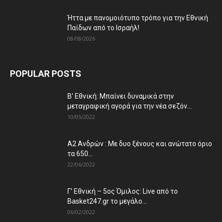
Ήττα με πανομοιότυπο τρόπο για την Εθνική
Παίδων από το Ισραήλ!
08/08/2026
POPULAR POSTS
Β’ Εθνική: Μπαίνει δυναμικά στην
μεταγραφική αγορά για την νέα σεζόν...
10/05/2022
Α2 Ανδρών : Με δυο ξένους και ανώτατο όριο
τα 650...
22/06/2022
Γ’ Εθνική – 5ος Όμιλος: Live από το
Basket247.gr το μεγάλο...
06/02/2022