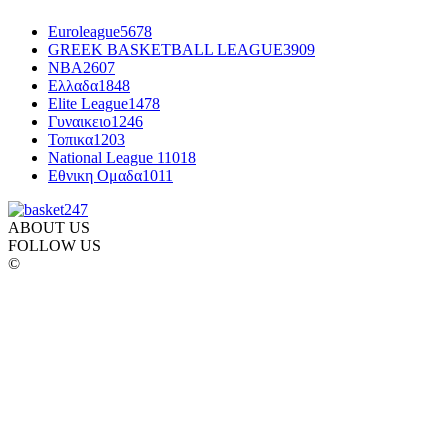
Euroleague
5678
GREEK BASKETBALL LEAGUE
3909
NBA
2607
Ελλαδα
1848
Elite League
1478
Γυναικειο
1246
Τοπικα
1203
National League 1
1018
Εθνικη Ομαδα
1011
ABOUT US
FOLLOW US
©