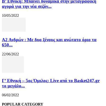
Β’ Εθνική: Μπαίνει δυναμικά στην μεταγραφική
αγορά για την νέα σεζόν...
10/05/2022
Α2 Ανδρών : Με δυο ξένους και ανώτατο όριο τα
650...
22/06/2022
Γ’ Εθνική – 5ος Όμιλος: Live από το Basket247.gr
το μεγάλο...
06/02/2022
POPULAR CATEGORY