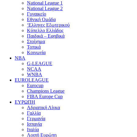
National League 1
National League 2
Γυναικείο
Εθνική Ομάδα
‘Ελληνες Εξωτερικού
Κύπελλο Ελλάδος
Παιδικά – Εφηβικά
Στοίχημα
Τοπικά
Κοινωνία
NBA
G-LEAGUE
NCAA
WNBA
ΕUROLEAGUE
Eurocup
Champions League
FIBA Europe Cup
ΕΥΡΩΠΗ
Αδριατική Λίγκα
Γαλλία
Γερμανία
Ισπανία
Ιταλία
Λοιπή Ευρώπη