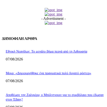
- Advertisment -
ΔΗΜΟΦΙΛΗ ΑΡΘΡΑ
Εθνική Νεανίδων: Το μεγάλο βήμα περνά από τη Λιθουανία
07/08/2026
Μουρ: «Δημιουργήθηκε ένα πραγματικά πολύ δυνατό ρόστερ»
07/08/2026
Aποθέωσε την Ζαλγκίρις ο Μπόλντγουιν για το συμβόλαιο που έδωσαν
στον Έβανς!