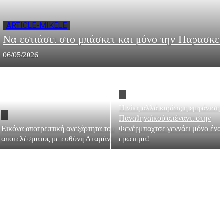
ARTICLE-MIKELE
Να εστιάσει στο μπάσκετ και μόνο την Παρασκε
06/05/2026
Η νίκη αλλά κυρίως η εμφάνιση
Παναθηναϊκού απέναντι στην
Εικόνα αποτρεπτική ανεξάρτητα του
Φενέρμπαχτσε γεννάει μόνο έν
αποτελέσματος με ευθύνη Αταμάν!
ερώτημα!