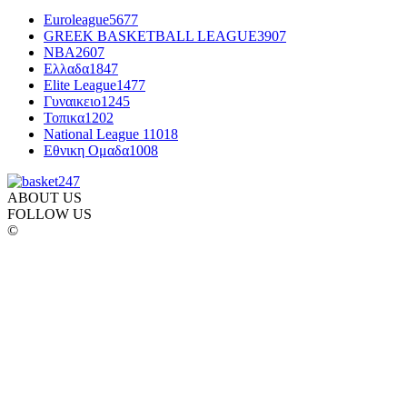
Euroleague
5677
GREEK BASKETBALL LEAGUE
3907
NBA
2607
Ελλαδα
1847
Elite League
1477
Γυναικειο
1245
Τοπικα
1202
National League 1
1018
Εθνικη Ομαδα
1008
ABOUT US
FOLLOW US
©