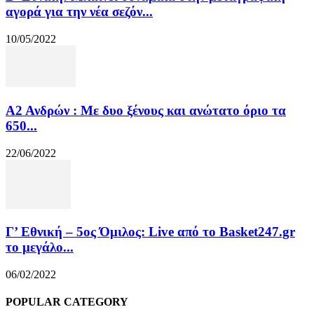
αγορά για την νέα σεζόν...
10/05/2022
Α2 Ανδρών : Με δυο ξένους και ανώτατο όριο τα
650...
22/06/2022
Γ’ Εθνική – 5ος Όμιλος: Live από το Basket247.gr
το μεγάλο...
06/02/2022
POPULAR CATEGORY