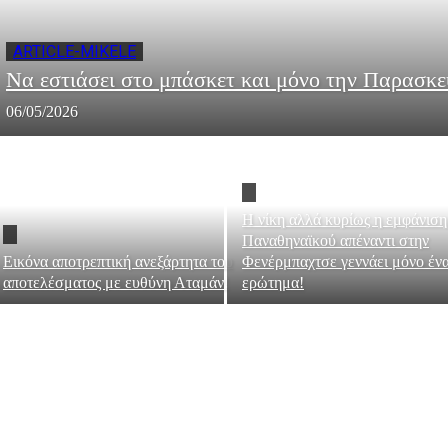
ARTICLE-MIKELE
Να εστιάσει στο μπάσκετ και μόνο την Παρασκε
06/05/2026
Η νίκη αλλά κυρίως η εμφάνιση
Παναθηναϊκού απέναντι στην
Εικόνα αποτρεπτική ανεξάρτητα του
Φενέρμπαχτσε γεννάει μόνο έν
αποτελέσματος με ευθύνη Αταμάν!
ερώτημα!