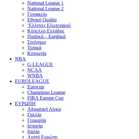
National League 1
National League 2
Γυναικείο
Εθνική Ομάδα
‘Ελληνες Εξωτερικού
Κύπελλο Ελλάδος
Παιδικά – Εφηβικά
Στοίχημα
Τοπικά
Κοινωνία
NBA
G-LEAGUE
NCAA
WNBA
ΕUROLEAGUE
Eurocup
Champions League
FIBA Europe Cup
ΕΥΡΩΠΗ
Αδριατική Λίγκα
Γαλλία
Γερμανία
Ισπανία
Ιταλία
Λοιπή Ευρώπη