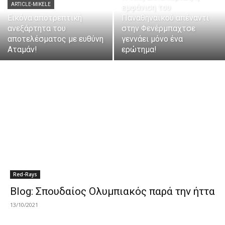
ARTICLE-MIKELE
εμφάνιση του
Εικόνα αποτρεπτική
Παναθηναϊκού απέναντι
ανεξάρτητα του
στην Φενέρμπαχτσε
αποτελέσματος με ευθύνη
γεννάει μόνο ένα
Αταμάν!
ερώτημα!
Red-Rays
Blog: Σπουδαίος Ολυμπιακός παρά την ήττα
13/10/2021