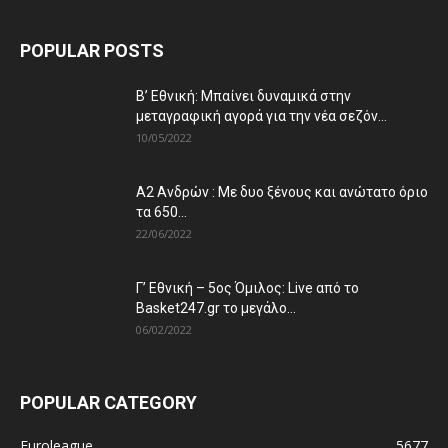
POPULAR POSTS
Β’ Εθνική: Μπαίνει δυναμικά στην
μεταγραφική αγορά για την νέα σεζόν...
10/05/2022
Α2 Ανδρών : Με δυο ξένους και ανώτατο όριο
τα 650...
22/06/2022
Γ’ Εθνική – 5ος Όμιλος: Live από το
Basket247.gr το μεγάλο...
06/02/2022
POPULAR CATEGORY
Euroleague
5677