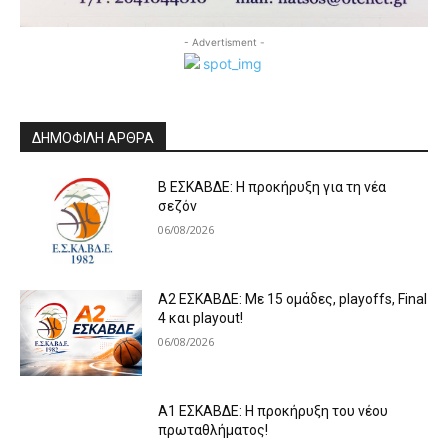
- Advertisment -
ΔΗΜΟΦΙΛΗ ΑΡΘΡΑ
Β ΕΣΚΑΒΔΕ: Η προκήρυξη για τη νέα
σεζόν
06/08/2026
Α2 ΕΣΚΑΒΔΕ: Με 15 ομάδες, playoffs, Final
4 και playout!
06/08/2026
Α1 ΕΣΚΑΒΔΕ: Η προκήρυξη του νέου
πρωταθλήματος!