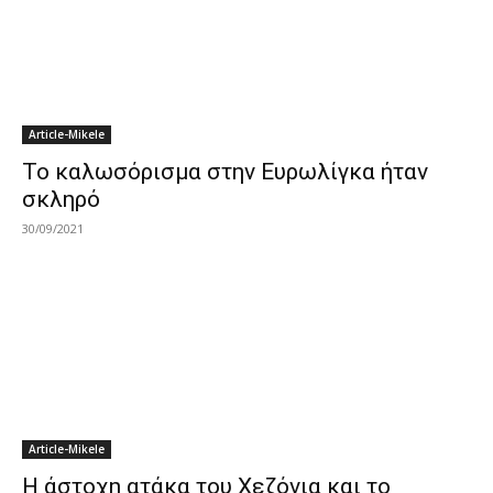
Article-Mikele
Το καλωσόρισμα στην Ευρωλίγκα ήταν
σκληρό
30/09/2021
Article-Mikele
Η άστοχη ατάκα του Χεζόνια και το