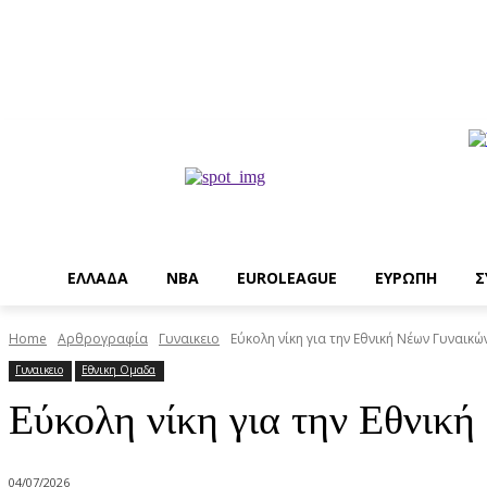
EΛΛΑΔΑ
NBA
ΕUROLEAGUE
ΕΥΡΩΠΗ
Σ
Home
Αρθρογραφία
Γυναικειο
Εύκολη νίκη για την Εθνική Νέων Γυναικώ
Γυναικειο
Εθνικη Ομαδα
Εύκολη νίκη για την Εθνική
04/07/2026