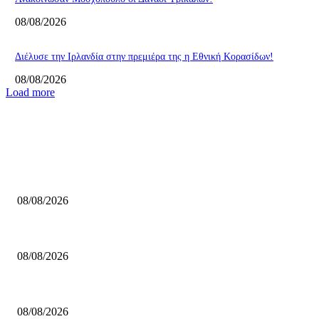
08/08/2026
Διέλυσε την Ιρλανδία στην πρεμιέρα της η Εθνική Κορασίδων!
08/08/2026
Load more
ΕΠΙΛΟΓΕΣ ΣΥΝΤΑΚΤΗ
ΚΑΟ Χαλκιδικής: Ανακοίνωσε Ρέμπερ!
08/08/2026
Kerakoll ΑΓΕΧ: Ανακοίνωσε Χορν!
08/08/2026
Ανακοίνωσαν Μοσχόπουλο οι Δαναοί Τρικάλων!
08/08/2026