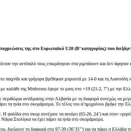
ποχρεώσεις της στο Ευρωπαϊκό U20 (Β’ κατηγορίας) που διεξάγετ
πίεσαν την αντίπαλό τους επικράτησαν στα ριμπάουντ και δεν άφησαν 
ο παιχνίδι και γρήγορα βρέθηκαν μπροστά με 14-0 και τη Λιανούδη να
ε καλάθι της Μπάτσιου έφερε το ματς στο +19 (21-2, 7’) με την Ελλ
ε περιθώρια αντίδρασης στην Αλβανία με τη διαφορά συνεχώς να μεγ
 πάρει τα ηνία στο σκοράρισμα. Το τέλος του α’ημιχρόνου βρήκε την Ε
. Η ψαλίδα στο σκορ συνέχισε να ανοίγει (65-26, 24’) και στον «χο
Νάγια Στολίγκα να έχει πάρει τα ηνία στο σκοράρισμα.
, διεύρυνε τη διαφορά στο 97-39 (36’35’’) για να πάρει η Ελλάδα τη