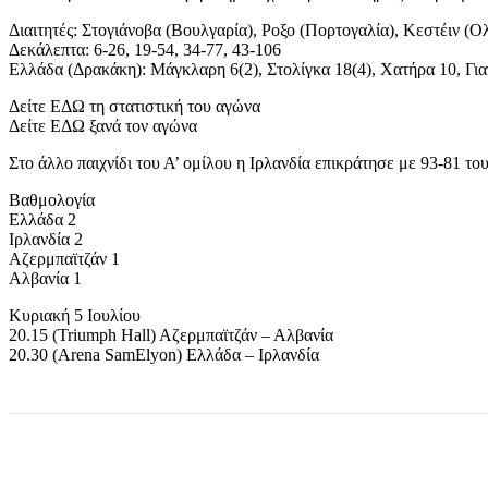
Διαιτητές: Στογιάνοβα (Βουλγαρία), Ροξο (Πορτογαλία), Κεστέιν (Ο
Δεκάλεπτα: 6-26, 19-54, 34-77, 43-106
Ελλάδα (Δρακάκη): Μάγκλαρη 6(2), Στολίγκα 18(4), Χατήρα 10, Για
Δείτε ΕΔΩ τη στατιστική του αγώνα
Δείτε ΕΔΩ ξανά τον αγώνα
Στο άλλο παιχνίδι του Α’ ομίλου η Ιρλανδία επικράτησε με 93-81 το
Βαθμολογία
Ελλάδα 2
Ιρλανδία 2
Αζερμπαϊτζάν 1
Αλβανία 1
Κυριακή 5 Ιουλίου
20.15 (Triumph Hall) Αζερμπαϊτζάν – Αλβανία
20.30 (Arena SamElyon) Ελλάδα – Ιρλανδία
Share