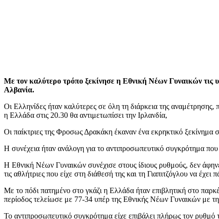
Με τον καλύτερο τρόπο ξεκίνησε η Εθνική Νέων Γυναικών τις υ
Αλβανία.
Οι Ελληνίδες ήταν καλύτερες σε όλη τη διάρκεια της αναμέτρησης, 
η Ελλάδα στις 20.30 θα αντιμετωπίσει την Ιρλανδία,
Οι παίκτριες της Φροσως Δρακάκη έκαναν ένα εκρηκτικό ξεκίνημα στ
Η συνέχεια ήταν ανάλογη για το αντιπροσωπευτικό συγκρότημα που μ
Η Εθνική Νέων Γυναικών συνέχισε στους ίδιους ρυθμούς, δεν άφην
τις αθλήτριες που είχε στη διάθεσή της και τη Γιαπιτζόγλου να έχει
Με το πόδι πατημένο στο γκάζι η Ελλάδα ήταν επιβλητική στο παρκέ
περίοδος τελείωσε με 77-34 υπέρ της Εθνικής Νέων Γυναικών με τη 
Το αντιπροσωπευτικό συγκρότημα είχε επιβάλει πλήρως τον ρυθμό του