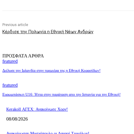
Previous article
Κέρδισε την Πολωνία η Εθνική Νέων Ανδρών
ΠΡΟΣΦΑΤΑ ΑΡΘΡΑ
featured
Διέλυσε την Ιρλανδία στην πρεμιέρα της η Εθνική Κορασίδων!
featured
Ευρωμπάσκετ U16: Ήττα στην παράταση απο την Ισπανία για την Εθνική!
Kerakoll ΑΓΕΧ: Ανακοίνωσε Χορν!
08/08/2026
Ανακοίνωσαν Μοσχόπουλο οι Δαναοί Τρικάλων!