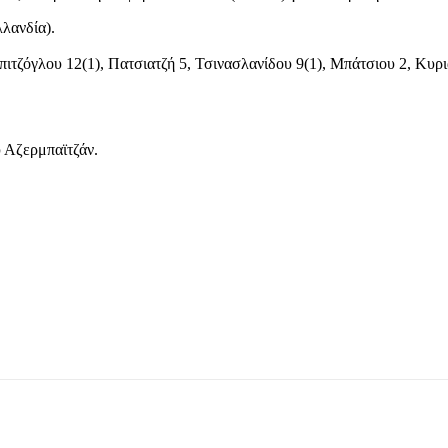
λλανδία).
πιτζόγλου 12(1), Πατσιατζή 5, Τσινασλανίδου 9(1), Μπάτσιου 2, Κυ
υ Αζερμπαϊτζάν.