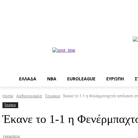
EΛΛΑΔΑ
NBA
ΕUROLEAGUE
ΕΥΡΩΠΗ
Σ
Home
Αρθρογραφία
Τουρκια
Έκανε το 1-1 η Φενέρμπαχτσε απέναντι σ
Τουρκια
Έκανε το 1-1 η Φενέρμπαχτ
15/06/2026