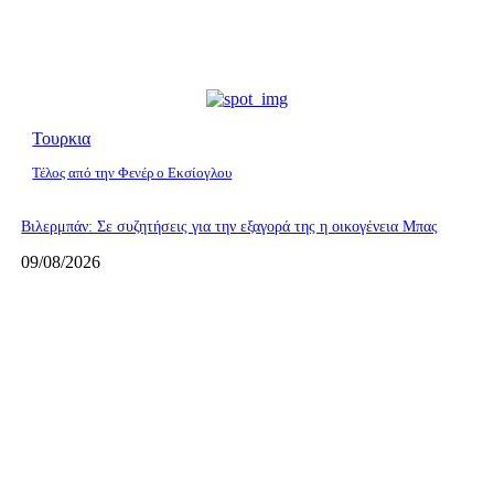
Τουρκια
Τέλος από την Φενέρ ο Εκσίογλου
Βιλερμπάν: Σε συζητήσεις για την εξαγορά της η οικογένεια Μπας
09/08/2026