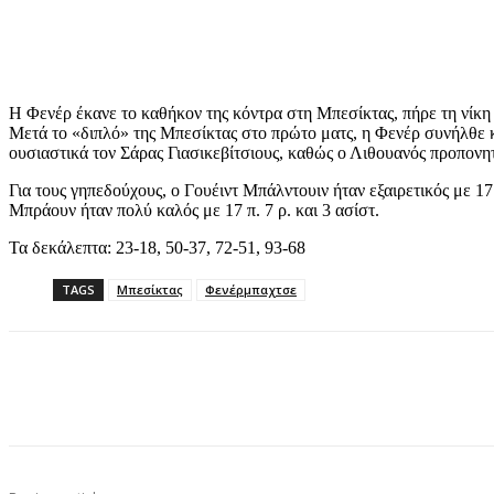
Η Φενέρ έκανε το καθήκον της κόντρα στη Μπεσίκτας, πήρε τη νίκη 
Μετά το «διπλό» της Μπεσίκτας στο πρώτο ματς, η Φενέρ συνήλθε κα
ουσιαστικά τον Σάρας Γιασικεβίτσιους, καθώς ο Λιθουανός προπονη
Για τους γηπεδούχους, ο Γουέιντ Μπάλντουιν ήταν εξαιρετικός με 17 
Μπράουν ήταν πολύ καλός με 17 π. 7 ρ. και 3 ασίστ.
Τα δεκάλεπτα: 23-18, 50-37, 72-51, 93-68
TAGS
Μπεσίκτας
Φενέρμπαχτσε
Share