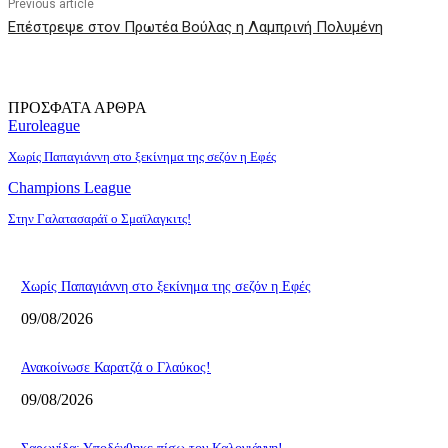
Previous article
Επέστρεψε στον Πρωτέα Βούλας η Λαμπρινή Πολυμένη
ΠΡΟΣΦΑΤΑ ΑΡΘΡΑ
Euroleague
Χωρίς Παπαγιάννη στο ξεκίνημα της σεζόν η Εφές
Champions League
Στην Γαλατασαράϊ ο Σμαϊλαγκιτς!
Χωρίς Παπαγιάννη στο ξεκίνημα της σεζόν η Εφές
09/08/2026
Ανακοίνωσε Καρατζά ο Γλαύκος!
09/08/2026