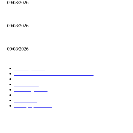
09/08/2026
Χωρίς Παπαγιάννη στο ξεκίνημα της σεζόν η Εφές
09/08/2026
Ανακοίνωσε Καρατζά ο Γλαύκος!
09/08/2026
ΔΗΜΟΦΙΛΕΙΣ ΚΑΤΗΓΟΡΙΕΣ
Euroleague
5681
GREEK BASKETBALL LEAGUE
3914
NBA
2610
Ελλαδα
1850
Elite League
1481
Γυναικειο
1247
Τοπικα
1206
Εθνικη Ομαδα
1020