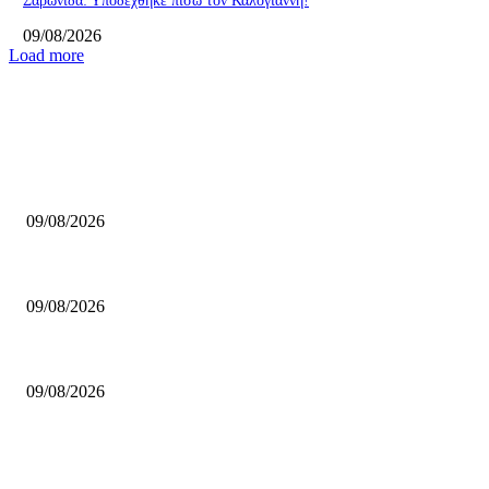
Σαρωνίδα: Υποδέχθηκε πίσω τον Καλογιάννη!
09/08/2026
Load more
ΕΠΙΛΟΓΕΣ ΣΥΝΤΑΚΤΗ
Βιλερμπάν: Σε συζητήσεις για την εξαγορά της η οικογένεια Μπας
09/08/2026
Χωρίς Παπαγιάννη στο ξεκίνημα της σεζόν η Εφές
09/08/2026
Ανακοίνωσε Καρατζά ο Γλαύκος!
09/08/2026
ΔΗΜΟΦΙΛΗ ΑΡΘΡΑ
Βιλερμπάν: Σε συζητήσεις για την εξαγορά της η οικογένεια Μπας