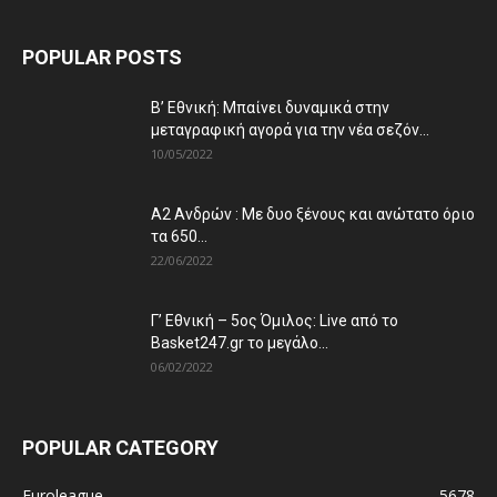
POPULAR POSTS
Β’ Εθνική: Μπαίνει δυναμικά στην
μεταγραφική αγορά για την νέα σεζόν...
10/05/2022
Α2 Ανδρών : Με δυο ξένους και ανώτατο όριο
τα 650...
22/06/2022
Γ’ Εθνική – 5ος Όμιλος: Live από το
Basket247.gr το μεγάλο...
06/02/2022
POPULAR CATEGORY
Euroleague
5678