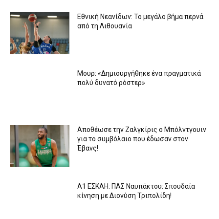
Εθνική Νεανίδων: Το μεγάλο βήμα περνά
από τη Λιθουανία
Μουρ: «Δημιουργήθηκε ένα πραγματικά
πολύ δυνατό ρόστερ»
Aποθέωσε την Ζαλγκίρις ο Μπόλντγουιν
για το συμβόλαιο που έδωσαν στον
Έβανς!
Α1 ΕΣΚΑΗ: ΠΑΣ Ναυπάκτου: Σπουδαία
κίνηση με Διονύση Τριπολίδη!