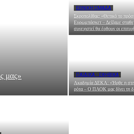
ΕΘΝΙΚΗ ΟΜΑΔΑ
Σκροπολίθας: «Θετικό το πρόσ
Ευρωμπάσκετ – Δείξαμε σταθε
συνεχιστεί θα έρθουν οι επιτυχ
ς μας»
ΠΑΙΔΙΚΑ - ΕΦΗΒΙΚΑ
Ακαδημία ΔΕΚΑ: «Ήρθε η στι
ρότα – Ο ΠΑΟΚ μας δίνει τη 