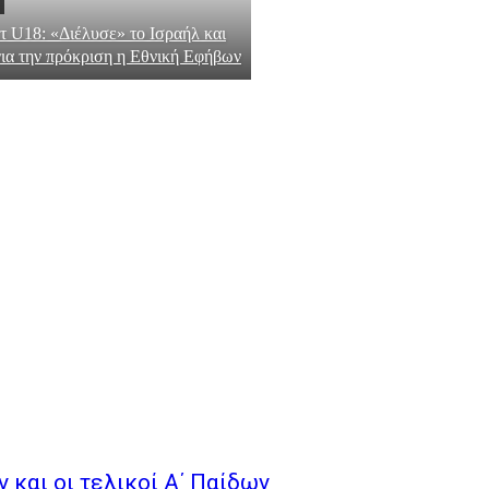
 U18: «Διέλυσε» το Ισραήλ και
ια την πρόκριση η Εθνική Εφήβων
ν και οι τελικοί Α΄ Παίδων