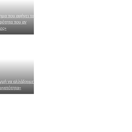
ημα που αφήνει το
ρότητα που αν
ίες»
γμή να αλλάξουμε
δυνατότητα»