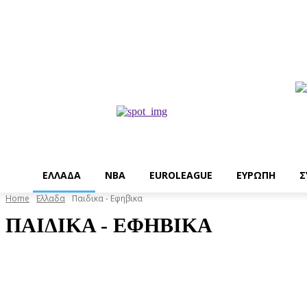
EΛΛΑΔΑ
NBA
ΕUROLEAGUE
ΕΥΡΩΠΗ
Σ
Home
Ελλαδα
Παιδικα - Εφηβικα
ΠΑΙΔΙΚΑ - ΕΦΗΒΙΚΑ