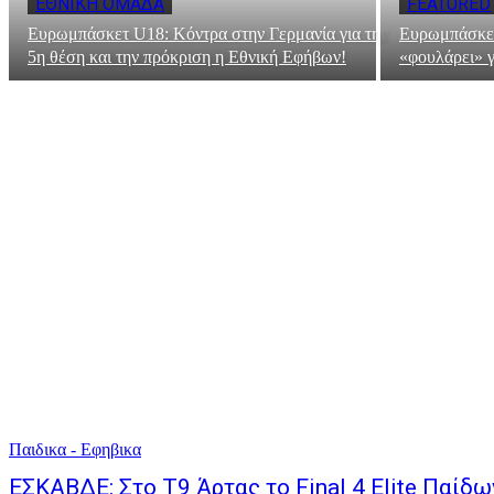
ΕΘΝΙΚΗ ΟΜΑΔΑ
FEATURED
Ευρωμπάσκετ U18: Κόντρα στην Γερμανία για την
Ευρωμπάσκετ
5η θέση και την πρόκριση η Εθνική Εφήβων!
«φουλάρει» γ
Παιδικα - Εφηβικα
ΕΣΚΑΒΔΕ: Στο Τ9 Άρτας το Final 4 Elite Παίδω