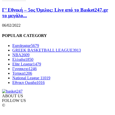
Γ’ Εθνική – 5ος Όμιλος: Live από το Basket247.gr
το μεγάλο...
06/02/2022
POPULAR CATEGORY
Euroleague
5679
GREEK BASKETBALL LEAGUE
3913
NBA
2609
Ελλαδα
1850
Elite League
1479
Γυναικειο
1246
Τοπικα
1206
National League 1
1019
Εθνικη Ομαδα
1016
ABOUT US
FOLLOW US
©