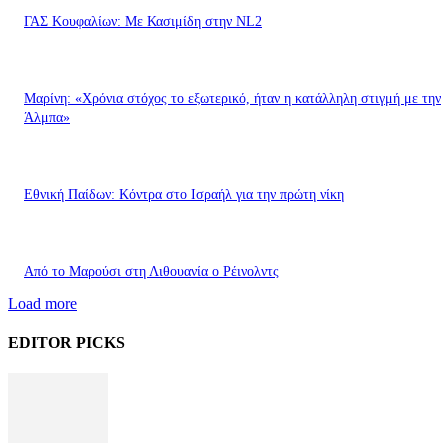
ΓΑΣ Κουφαλίων: Με Κασιμίδη στην NL2
Μαρίνη: «Χρόνια στόχος το εξωτερικό, ήταν η κατάλληλη στιγμή με την
Άλμπα»
Εθνική Παίδων: Κόντρα στο Ισραήλ για την πρώτη νίκη
Από το Μαρούσι στη Λιθουανία ο Ρέινολντς
Load more
EDITOR PICKS