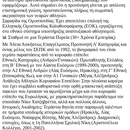
εφαρμόζουμε. Αυτό σημαίνει ότι η προπόνηση γίνεται με απόλυτη
επιστημονική γνώση, προστατεύοντας πλήρως τη σωματική
ακεραιότητα των νεαρών αθλητών.
Σφραγίδα της Ομοσπονδίας: Έχει αποτελέσει επιλογή της
Ελληνικής Ομοσπονδίας Καλαθοσφαίρισης (ΕΟΚ), εργαζόμενος
στο εθνικό σύστημα υποστήριξης αναπτυξιακού αθλητισμού.
📊 Σταθμοί σε μια Τεράστια Πορεία (30+ Χρόνια Εμπειρίας)
Με Άδεια Ασκήσεως Επαγγέλματος Προπονητή Α’ Κατηγορίας και
όντας μέλος του ΣΕΠΚ από το 1992, το βιογραφικό του είναι
γεμάτο παραστάσεις από το κορυφαίο επίπεδο:
Εθνικές Κατηγορίες (Ανδρών/Γυναικών): Πρωταθλητής Ελλάδος
στη Β’ Εθνική με τον Αίαντα Ευόσμου (1999-2000), προπονητής
στην Α2 Εθνική Ανδρών (Αίας Ευόσμου, Ηρακλής), στη Γ’ Εθνική
(Ιπποκράτης Κω), και στην Α1 Γυναικών (Μέγας Αλέξανδρος).
Ανάδειξη Αθλητών Κορυφαίου Επιπέδου: Στην πλούσια καριέρα
του έχει συμβάλει καθοριστικά στην ορθή μπασκετική ανάπτυξη
παικτών που έφτασαν να αγωνίζονται μέχρι και στο κορυφαίο
επίπεδο της Ευρωλίγκας, με χαρακτηριστικότερο παράδειγμα τον
σπουδαίο Νίκο Χατζηβρέττα, αλλά και πολλούς άλλους.
Ιστορικές Ακαδημίες: Τεράστια θητεία στην παραγωγή ταλέντων
σε τμήματα υποδομής ιστορικών ομάδων (Ηρακλής, Αίας
Ευόσμου, Ναύαρχος Βότσης, Μέγας Αλέξανδρος). Διαχρονικές
επιτυχίες, όπως η 1η Πανελλήνια Σχολική Νίκη (Αριστοτέλειο
Κολλέγιο, 2001-2002).