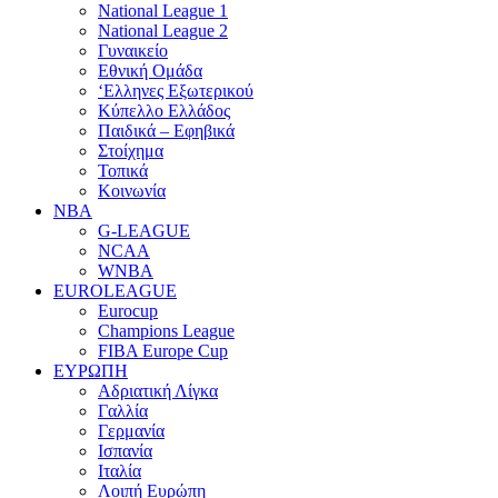
National League 1
National League 2
Γυναικείο
Εθνική Ομάδα
‘Ελληνες Εξωτερικού
Κύπελλο Ελλάδος
Παιδικά – Εφηβικά
Στοίχημα
Τοπικά
Κοινωνία
NBA
G-LEAGUE
NCAA
WNBA
ΕUROLEAGUE
Eurocup
Champions League
FIBA Europe Cup
ΕΥΡΩΠΗ
Αδριατική Λίγκα
Γαλλία
Γερμανία
Ισπανία
Ιταλία
Λοιπή Ευρώπη