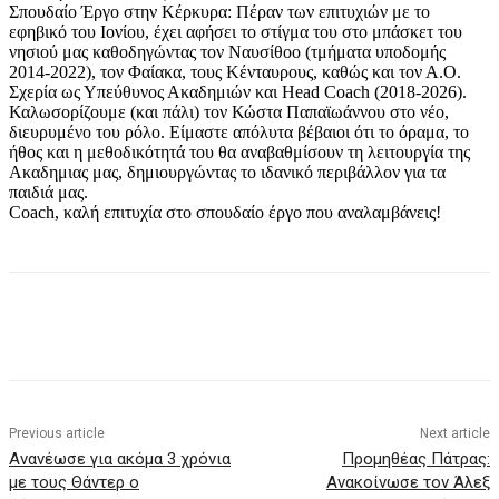
Σπουδαίο Έργο στην Κέρκυρα: Πέραν των επιτυχιών με το
εφηβικό του Ιονίου, έχει αφήσει το στίγμα του στο μπάσκετ του
νησιού μας καθοδηγώντας τον Ναυσίθοο (τμήματα υποδομής
2014-2022), τον Φαίακα, τους Κένταυρους, καθώς και τον Α.Ο.
Σχερία ως Υπεύθυνος Ακαδημιών και Head Coach (2018-2026).
Καλωσορίζουμε (και πάλι) τον Κώστα Παπαϊωάννου στο νέο,
διευρυμένο του ρόλο. Είμαστε απόλυτα βέβαιοι ότι το όραμα, το
ήθος και η μεθοδικότητά του θα αναβαθμίσουν τη λειτουργία της
Ακαδημιας μας, δημιουργώντας το ιδανικό περιβάλλον για τα
παιδιά μας.
Coach, καλή επιτυχία στο σπουδαίο έργο που αναλαμβάνεις!
Previous article
Next article
Ανανέωσε για ακόμα 3 χρόνια
Προμηθέας Πάτρας:
με τους Θάντερ ο
Ανακοίνωσε τον Άλεξ