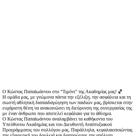
Ο Κώστας Παπαϊωάννου στο “Τιμόνι” της Ακαδημίας μας! 🏀
Η ομάδα μας, με γνώμονα πάντα την εξέλιξη, την ασφάλεια και τη
σωστή αθλητική διαπαιδαγώγηση των παιδιών μας, βρίσκεται στην
ευχάριστη θέση να ανακοινώσει τη διεύρυνση της συνεργασίας της
με έναν άνθρωπο που αποτελεί κεφάλαιο για το άθλημα.
Ο Κώστας Παπαϊωάννου αναλαμβάνει τα καθήκοντα του
Υπεύθυνου Ακαδημίας και του Διευθυντή Αναπτυξιακού
Προγράμματος του συλλόγου μας. Παράλληλα, κεφαλαιοποιώντας
την εξαιρετική του δουλειά και διατηρώντας την απόλυτη