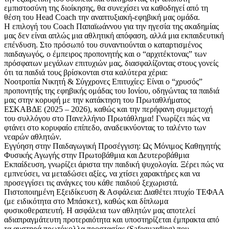
εμπιστοσύνη της διοίκησης, θα συνεχίσει να καθοδηγεί από τη
θέση του Head Coach την αναπτυξιακή-εφηβική μας ομάδα.
Η επιλογή του Coach Παπαϊωάννου για την ηγεσία της ακαδημίας
μας δεν είναι απλώς μια αθλητική απόφαση, αλλά μια εκπαιδευτική
επένδυση. Στο πρόσωπό του συναντιούνται ο καταρτισμένος
παιδαγωγός, ο έμπειρος προπονητής και ο “αρχιτέκτονας” των
πρόσφατων μεγάλων επιτυχιών μας, διασφαλίζοντας στους γονείς
ότι τα παιδιά τους βρίσκονται στα καλύτερα χέρια:
Νοοτροπία Νικητή & Σύγχρονες Επιτυχίες: Είναι ο “χρυσός”
προπονητής της εφηβικής ομάδας του Ιονίου, οδηγώντας τα παιδιά
μας στην κορυφή με την κατάκτηση του Πρωταθλήματος
ΕΣΚΑΒΔΕ (2025 – 2026), καθώς και την περήφανη συμμετοχή
του συλλόγου στο Πανελλήνιο Πρωτάθλημα! Γνωρίζει πώς να
φτάνει στο κορυφαίο επίπεδο, αναδεικνύοντας το ταλέντο των
νεαρών αθλητών.
Εγγύηση στην Παιδαγωγική Προσέγγιση: Ως Μόνιμος Καθηγητής
Φυσικής Αγωγής στην Πρωτοβάθμια και Δευτεροβάθμια
Εκπαίδευση, γνωρίζει άριστα την παιδική ψυχολογία. Ξέρει πώς να
εμπνεύσει, να μεταδώσει αξίες, να χτίσει χαρακτήρες και να
προσεγγίσει τις ανάγκες του κάθε παιδιού ξεχωριστά.
Πιστοποιημένη Εξειδίκευση & Ασφάλεια: Διαθέτει πτυχίο ΤΕΦΑΑ
(με ειδικότητα στο Μπάσκετ), καθώς και δίπλωμα
φυσικοθεραπευτή. Η ασφάλεια των αθλητών μας αποτελεί
αδιαπραγμάτευτη προτεραιότητα και υποστηρίζεται έμπρακτα από
τα αυστηρά πρωτόκολλα προστασίας (Safeguarding) που