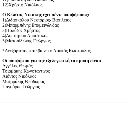
12)Χρήστο Νικόλαος
Ο Κώστας Νικάκης έχει πέντε υποψήφιους:
1)Διδασκάλου Νεκτάριος- Βασίλειος
2)Μπαρμπάνης Επαμεινώνδας
3)Πολύζος Χρήστος
4)Δημητρίου Απόστολος
5)Ματσαϊδώνης Γεώργιος
*Ανεξάρτητος κατεβαίνει ο Λουκάς Κωστούλας
Οι υποψήφιοι για την εξελεγκτική επιτροπή είναι:
Αγγέλης Θωμάς
Τσιαμάκης Κωνσταντίνος
Λιόντος Νικόλαος
Μαζαράκης Θεόδωρος
Παγούρας Γεώργιος