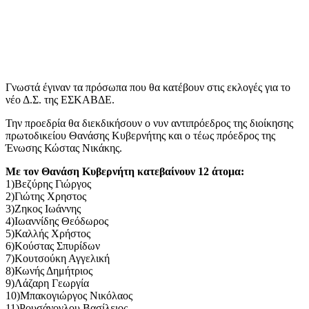
Γνωστά έγιναν τα πρόσωπα που θα κατέβουν στις εκλογές για το
νέο Δ.Σ. της ΕΣΚΑΒΔΕ.
Την προεδρία θα διεκδικήσουν ο νυν αντιπρόεδρος της διοίκησης
πρωτοδικείου Θανάσης Κυβερνήτης και ο τέως πρόεδρος της
Ένωσης Κώστας Νικάκης.
Με τον Θανάση Κυβερνήτη κατεβαίνουν 12 άτομα:
1)Βεζύρης Γιώργος
2)Γιώτης Χρηστος
3)Ζηκος Ιωάννης
4)Ιωαννίδης Θεόδωρος
5)Καλλής Χρήστος
6)Κούστας Σπυρίδων
7)Κουτσούκη Αγγελική
8)Κωνής Δημήτριος
9)Λάζαρη Γεωργία
10)Μπακογιώργος Νικόλαος
11)Ρουσάνογλου Βασίλειος