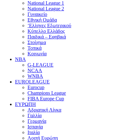
National League 1
National League 2
Γυναικείο
Εθνική Ομάδα
‘Ελληνες Εξωτερικού
Κύπελλο Ελλάδος
Παιδικά – Εφηβικά
Στοίχημα
Τοπικά
Κοινωνία
NBA
G-LEAGUE
NCAA
WNBA
ΕUROLEAGUE
Eurocup
Champions League
FIBA Europe Cup
ΕΥΡΩΠΗ
Αδριατική Λίγκα
Γαλλία
Γερμανία
Ισπανία
Ιταλία
Λοιπή Ευρώπη