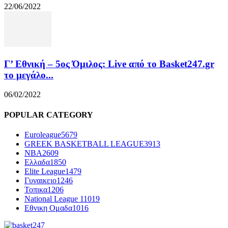
22/06/2022
Γ’ Εθνική – 5ος Όμιλος: Live από το Basket247.gr
το μεγάλο...
06/02/2022
POPULAR CATEGORY
Euroleague
5679
GREEK BASKETBALL LEAGUE
3913
NBA
2609
Ελλαδα
1850
Elite League
1479
Γυναικειο
1246
Τοπικα
1206
National League 1
1019
Εθνικη Ομαδα
1016