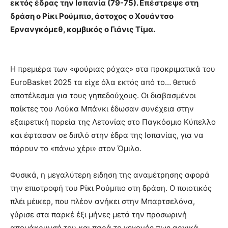
εκτός έδρας την Ισπανία (79-75). Επέστρεψε στη
δράση ο Ρίκι Ρούμπιο, άστοχος ο Χουάντσο
Ερνανγκόμεθ, κομβικός ο Γιάνις Τίμα.
Η πρεμιέρα των «φούριας ρόχας» στα προκριματικά του
EuroBasket 2025 τα είχε όλα εκτός από το… θετικό
αποτέλεσμα για τους γηπεδούχους. Οι διαβασμένοι
παίκτες του Λούκα Μπάνκι έδωσαν συνέχεια στην
εξαιρετική πορεία της Λετονίας στο Παγκόσμιο Κύπελλο
και έφτασαν σε διπλό στην έδρα της Ισπανίας, για να
πάρουν το «πάνω χέρι» στον Όμιλο.
Φυσικά, η μεγαλύτερη ειδηση της αναμέτρησης αφορά
την επιστροφή του Ρίκι Ρούμπιο στη δράση. Ο ποιοτικός
πλέι μέικερ, που πλέον ανήκει στην Μπαρτσελόνα,
γύρισε στα παρκέ έξι μήνες μετά την προσωρινή
απομάκρυνσή του και παρά το γεγονός πως αρχικά