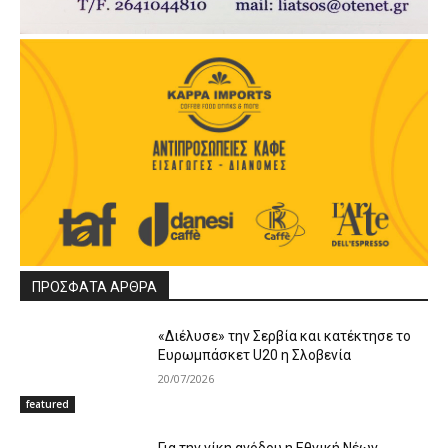
ΠΡΟΣΦΑΤΑ ΑΡΘΡΑ
«Διέλυσε» την Σερβία και κατέκτησε το
Ευρωμπάσκετ U20 η Σλοβενία
20/07/2026
featured
Για την νίκη ανόδου η Εθνική Νέων