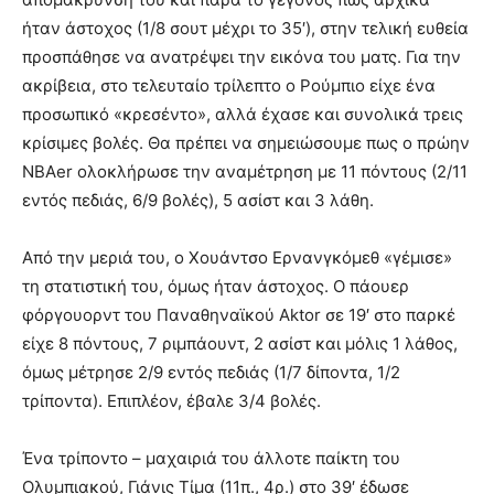
ήταν άστοχος (1/8 σουτ μέχρι το 35′), στην τελική ευθεία
προσπάθησε να ανατρέψει την εικόνα του ματς. Για την
ακρίβεια, στο τελευταίο τρίλεπτο ο Ρούμπιο είχε ένα
προσωπικό «κρεσέντο», αλλά έχασε και συνολικά τρεις
κρίσιμες βολές. Θα πρέπει να σημειώσουμε πως ο πρώην
ΝΒΑer ολοκλήρωσε την αναμέτρηση με 11 πόντους (2/11
εντός πεδιάς, 6/9 βολές), 5 ασίστ και 3 λάθη.
Από την μεριά του, ο Χουάντσο Ερνανγκόμεθ «γέμισε»
τη στατιστική του, όμως ήταν άστοχος. Ο πάουερ
φόργουορντ του Παναθηναϊκού Aktor σε 19′ στο παρκέ
είχε 8 πόντους, 7 ριμπάουντ, 2 ασίστ και μόλις 1 λάθος,
όμως μέτρησε 2/9 εντός πεδιάς (1/7 δίποντα, 1/2
τρίποντα). Επιπλέον, έβαλε 3/4 βολές.
Ένα τρίποντο – μαχαιριά του άλλοτε παίκτη του
Ολυμπιακού, Γιάνις Τίμα (11π., 4ρ.) στο 39′ έδωσε