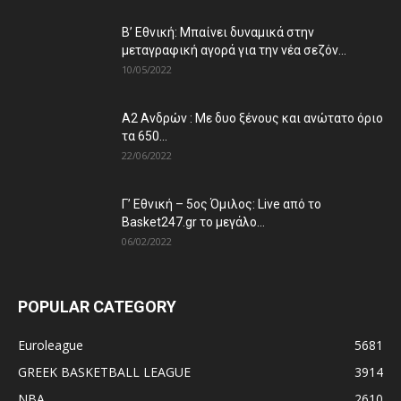
Β’ Εθνική: Μπαίνει δυναμικά στην
μεταγραφική αγορά για την νέα σεζόν...
10/05/2022
Α2 Ανδρών : Με δυο ξένους και ανώτατο όριο
τα 650...
22/06/2022
Γ’ Εθνική – 5ος Όμιλος: Live από το
Basket247.gr το μεγάλο...
06/02/2022
POPULAR CATEGORY
Euroleague
5681
GREEK BASKETBALL LEAGUE
3914
NBA
2610