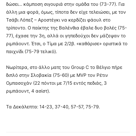
δώσει… κάμποση σιγουριά στην ομάδα του (73-77). Για
άλλη μια φορά, όμως, τίποτα δεν είχε τελειώσει, με τον
Τσάβι Λόπεζ – Αροστέγκι να κερδίζει φάουλ στο
τρίποντο. Ο παίκτης της Βαλένθια έβαλε δυο βολές (75-
77), έχασε την 3η, αλλά οι γηπεδούχοι δεν μάζεψαν το
ριμπάουντ. Έτσι, ο Τίμα με 2/2β. «καθάρισε» οριστικά το
παιχνίδι (75-79 τελικό).
Νωρίτερα, στο άλλο ματς του Group C το Βέλγιο πήρε
διπλό στην Σλοβακία (75-60) με MVP τον Ρέτιν
Ομπασοχάν (22 πόντοι με 7/15 εντός πεδιάς, 3
ριμπάουντ, 4 ασίστ).
Τα Δεκάλεπτα: 14-23, 37-40, 57-57, 75-79.