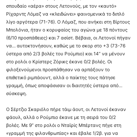
σπουδαίο «αέρα» στους Λετονούς, με τον «καυτό»
Ρίχαρντς Λόμαζ να «κλειδώνει» φαινομενικά το διπλό
λίγο αργότερα (71-76). Ο Λόμαζ, που ανήκει στη Βίρτους
Μπολόνια, ήταν ο κορυφαίος του αγώνα με 18 πόντους
(6/10 προσπάθειες) και 7 ασίστ. Βέβαια, οι Λετονοί πήγαν
να… αυτοκτονήσουν, καθώς με το σκορ στο +3 (73-76
ύστερα από 2/3 βολές του Ρούμπιο) και 14” να μένουν
στο ρολόι ο Κρίστερς Ζόρικς έκανε 0/2 βολές. Οι
φιλοξενούμενοι προσπάθησαν να αρπάξουν το
επιθετικό ριμπάουντ, αλλά ο παίκτης τους πάτησε
γραμμή, όπως αποφάσισαν οι διαιτητές ύστερα από…
σύσκεψη.
Ο Σέρτζιο Σκαριόλο πήρε τάιμ άουτ, οι Λετονοί έκαναν
φάουλ, αλλά ο Ρούμπιο έκανε με τη σειρά του 0/2
βολές. Με 9” στο ρολόι ο Νταϊρίς Μπέρτανς πήγε στη
«γραμμή της φιλανθρωπίας» και έβαλε 1/2β. για να