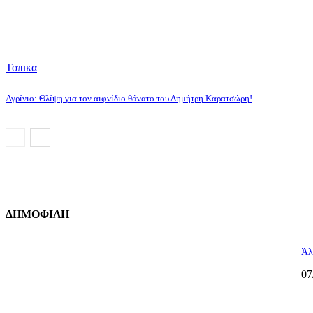
Τοπικα
Αγρίνιο: Θλίψη για τον αιφνίδιο θάνατο του Δημήτρη Καρατσώρη!
ΔΗΜΟΦΙΛΗ
Άλ
07