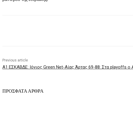
Share
Previous article
Α1 ΕΣΚΑΒΔΕ: Ιόνιος Green Net-Αίας Άρτας 69-88: Στα playoffs ο
ΠΡΟΣΦΑΤΑ ΑΡΘΡΑ