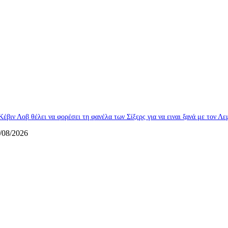
Κέβιν Λοβ θέλει να φορέσει τη φανέλα των Σίξερς για να ειναι ξανά με τον Λ
/08/2026