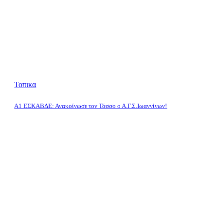
Τοπικα
Α1 ΕΣΚΑΒΔΕ: Ανακοίνωσε τον Τάσσο ο Α.Γ.Σ.Ιωαννίνων!