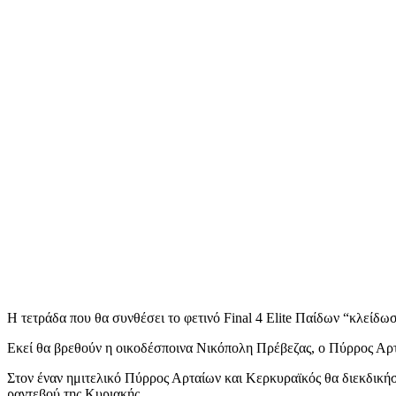
Η τετράδα που θα συνθέσει το φετινό Final 4 Elite Παίδων “κλείδω
Εκεί θα βρεθούν η οικοδέσποινα Νικόπολη Πρέβεζας, ο Πύρρος Αρτα
Στον έναν ημιτελικό Πύρρος Αρταίων και Κερκυραϊκός θα διεκδικήσ
ραντεβού της Κυριακής.