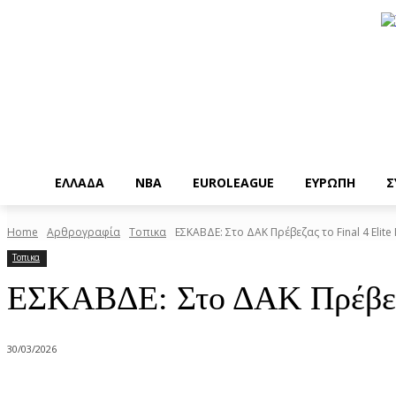
EΛΛΑΔΑ
NBA
ΕUROLEAGUE
ΕΥΡΩΠΗ
Σ
Home
Αρθρογραφία
Τοπικα
ΕΣΚΑΒΔΕ: Στο ΔΑΚ Πρέβεζας το Final 4 Elite
Τοπικα
ΕΣΚΑΒΔΕ: Στο ΔΑΚ Πρέβεζας
30/03/2026
Share