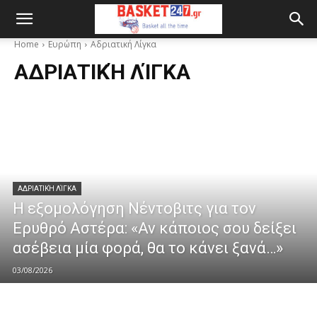
Home
Ευρώπη
Αδριατική Λίγκα
ΑΔΡΙΑΤΙΚΉ ΛΊΓΚΑ
ΑΔΡΙΑΤΙΚΉ ΛΊΓΚΑ
Η εξομολόγηση Νέντοβιτς για τον
Ερυθρό Αστέρα: «Αν κάποιος σου δείξει
ασέβεια μία φορά, θα το κάνει ξανά…»
03/08/2026