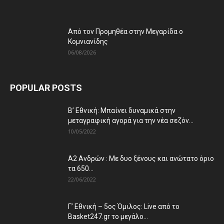
Από τον Προμηθέα στην Μεγαρίδα ο
Κομνιανίδης
06/08/2026
POPULAR POSTS
Β’ Εθνική: Μπαίνει δυναμικά στην
μεταγραφική αγορά για την νέα σεζόν...
10/05/2022
Α2 Ανδρών : Με δυο ξένους και ανώτατο όριο
τα 650...
22/06/2022
Γ’ Εθνική – 5ος Όμιλος: Live από το
Basket247.gr το μεγάλο...