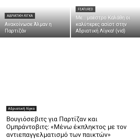
FEATURED
ΑΔΡΙΑΤΙΚΉ ΛΊΓΚΑ
Με… μαέστρο Καλάθη οι
Ανακοίνωσε Άλμαν η
καλύτερες ασίστ στην
Παρτιζάν
Αδριατική Λίγκα! (vid)
Αδριατική Λίγκα
Βουγιόσεβιτς για Παρτίζαν και
Ομπράντοβιτς: «Μένω έκπληκτος με τον
αντιεπαγγελματισμό των παικτών»