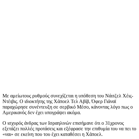
Με αμείωτους ρυθμούς συνεχίζεται η υπόθεση του Νάιτζελ Χέις-
Ντέιβις. Ο ιδιοκτήτης της Χάποελ Τελ Αβίβ, Όφερ Γιάναϊ
παραχώρησε συνέντευξη σε σερβικό Μέσο, κάνοντας λόγο πως ο
Αμερικανός δεν έχει υπογράψει ακόμα.
Ο ισχυρός άνδρας των Ισραηλινών επισήμανε ότι ο 31χρονος
εξετάζει πολλές προτάσεις και εξέφρασε την επιθυμία του να πει το
«ναι» σε εκείνη που του έχει καταθέσει η Χάποελ.