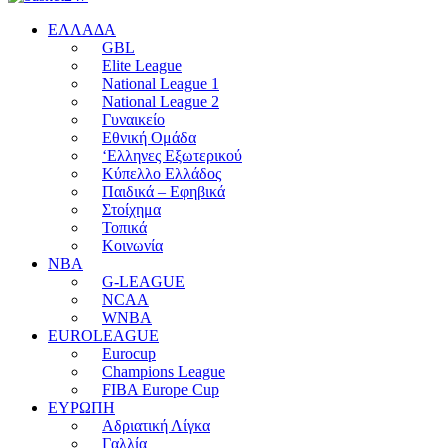
EΛΛΑΔΑ
GBL
Elite League
National League 1
National League 2
Γυναικείο
Εθνική Ομάδα
‘Ελληνες Εξωτερικού
Κύπελλο Ελλάδος
Παιδικά – Εφηβικά
Στοίχημα
Τοπικά
Κοινωνία
NBA
G-LEAGUE
NCAA
WNBA
ΕUROLEAGUE
Eurocup
Champions League
FIBA Europe Cup
ΕΥΡΩΠΗ
Αδριατική Λίγκα
Γαλλία