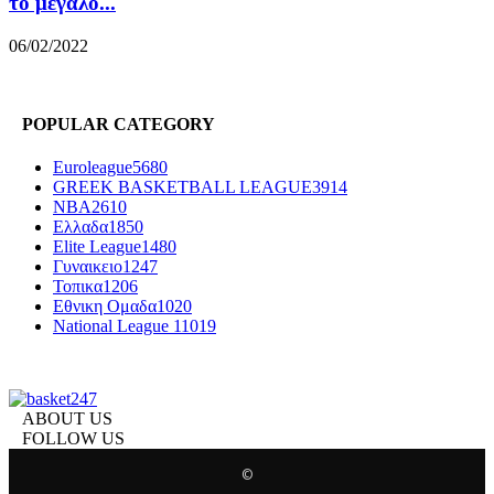
το μεγάλο...
06/02/2022
POPULAR CATEGORY
Euroleague
5680
GREEK BASKETBALL LEAGUE
3914
NBA
2610
Ελλαδα
1850
Elite League
1480
Γυναικειο
1247
Τοπικα
1206
Εθνικη Ομαδα
1020
National League 1
1019
ABOUT US
FOLLOW US
©