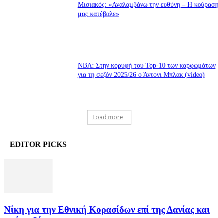
Μισιακός: «Αναλαμβάνω την ευθύνη – Η κούρασ
μας κατέβαλε»
ΝΒΑ: Στην κορυφή του Top-10 των καρφωμάτων
για τη σεζόν 2025/26 ο Άντονι Μπλακ (video)
Load more
EDITOR PICKS
Νίκη για την Εθνική Κορασίδων επί της Δανίας και