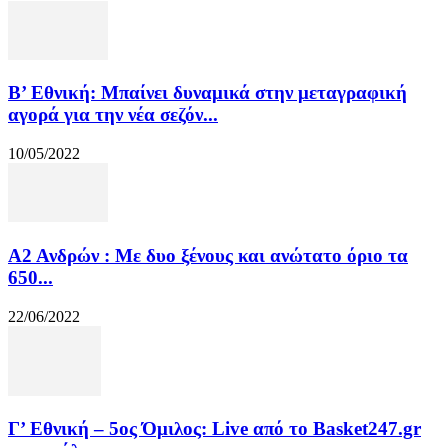
Β’ Εθνική: Μπαίνει δυναμικά στην μεταγραφική
αγορά για την νέα σεζόν...
10/05/2022
Α2 Ανδρών : Με δυο ξένους και ανώτατο όριο τα
650...
22/06/2022
Γ’ Εθνική – 5ος Όμιλος: Live από το Basket247.gr