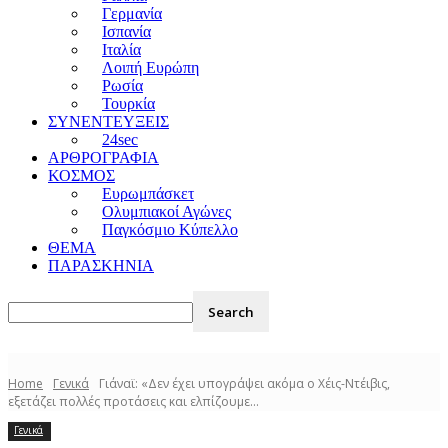
Γερμανία
Ισπανία
Ιταλία
Λοιπή Ευρώπη
Ρωσία
Τουρκία
ΣΥΝΕΝΤΕΥΞΕΙΣ
24sec
ΑΡΘΡΟΓΡΑΦΙΑ
ΚΟΣΜΟΣ
Ευρωμπάσκετ
Ολυμπιακοί Αγώνες
Παγκόσμιο Κύπελλο
ΘΕΜΑ
ΠΑΡΑΣΚΗΝΙΑ
Home
Γενικά
Γιάναϊ: «Δεν έχει υπογράψει ακόμα ο Χέις-Ντέιβις,
εξετάζει πολλές προτάσεις και ελπίζουμε...
Γενικά