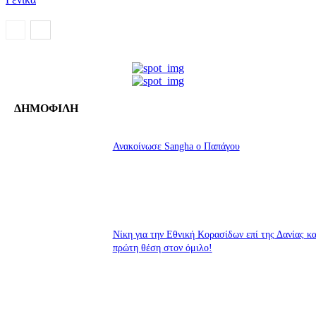
ΔΗΜΟΦΙΛΗ
Ανακοίνωσε Sangha ο Παπάγου
Νίκη για την Εθνική Κορασίδων επί της Δανίας κα
πρώτη θέση στον όμιλο!