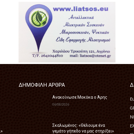
ΔΗΜΟΦΙΛΗ ΑΡΘΡΑ
Δ
Ανακοίνωσε Μοκόκα ο Άρης
E
06/08/2026
G
N
Ε
Σκαλωμένος: «Θέλουμε ένα
ι»
γεμάτο γήπεδο να μας στηρίξει»