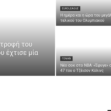
EUROLEAGUE
Η ημέρα και η ώρα του μεγά
τελικού του Ολυμπιακού
στροφή του
υ έχτισε μία
ΓΕΝΙΚΆ
Νέο σοκ στο ΝΒΑ: «Έφυγε» 
47 του ο Τζέισον Κόλινς