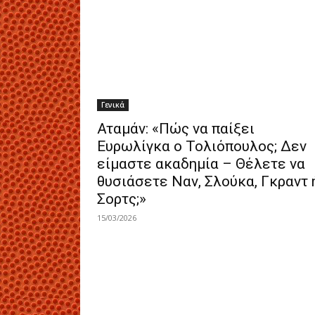
Γενικά
Αταμάν: «Πώς να παίξει
Ευρωλίγκα ο Τολιόπουλος; Δεν
είμαστε ακαδημία – Θέλετε να
θυσιάσετε Ναν, Σλούκα, Γκραντ 
Σορτς;»
15/03/2026