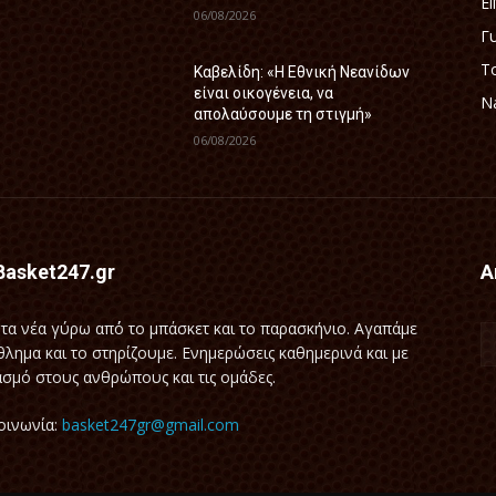
El
06/08/2026
Γ
Τ
Καβελίδη: «Η Εθνική Νεανίδων
είναι οικογένεια, να
Na
απολαύσουμε τη στιγμή»
06/08/2026
Basket247.gr
Α
τα νέα γύρω απ΄ό το μπάσκετ και το παρασκήνιο. Αγαπάμε
θλημα και το στηρίζουμε. Ενημερώσεις καθημερινά και με
σμό στους ανθρώπους και τις ομάδες.
οινωνία:
basket247gr@gmail.com