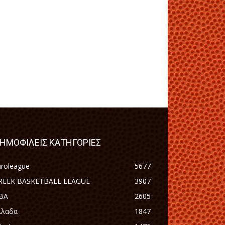
ΗΜΟΦΙΛΕΙΣ ΚΑΤΗΓΟΡΙΕΣ
uroleague
5677
REEK BASKETBALL LEAGUE
3907
BA
2605
λλαδα
1847