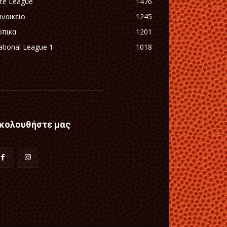
ite League
1476
υναικειο
1245
οπικα
1201
tional League 1
1018
κολουθήστε μας