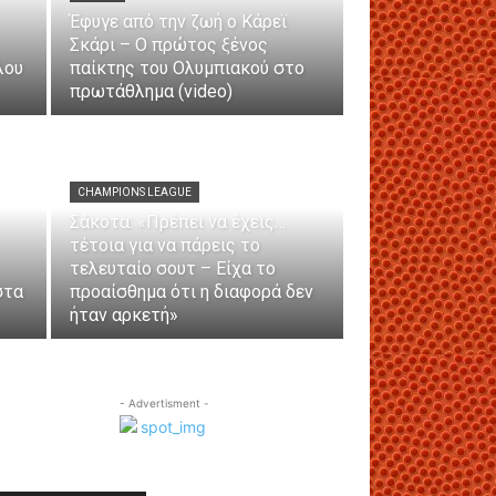
Έφυγε από την ζωή ο Κάρεϊ
Σκάρι – Ο πρώτος ξένος
λου
παίκτης του Ολυμπιακού στο
πρωτάθλημα (video)
CHAMPIONS LEAGUE
Σάκοτα: «Πρέπει να έχεις…
τέτοια για να πάρεις το
τελευταίο σουτ – Είχα το
στα
προαίσθημα ότι η διαφορά δεν
ήταν αρκετή»
- Advertisment -