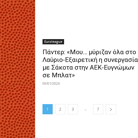
Euroleague
Πάντερ: «Μου… μύριζαν όλα στο
Λαύριο-Εξαιρετική η συνεργασία
με Σάκοτα στην ΑΕΚ-Ευγνώμων
σε Μπλατ»
09/01/2026
...
1
2
3
7