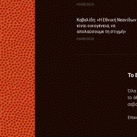
06/08/2026
Καβελίδη: «Η Εθνική Νεανίδων
είναι οικογένεια, να
απολαύσουμε τη στιγμή»
06/08/2026
Το 
Όλα 
το ά
σεβα
Επικ