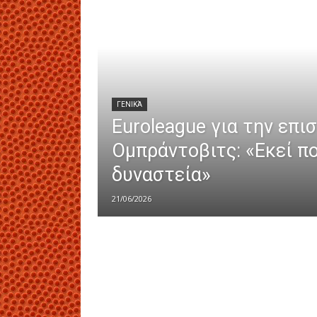
ΓΕΝΙΚΆ
Euroleague για την επι
Ομπράντοβιτς: «Εκεί πο
δυναστεία»
21/06/2026