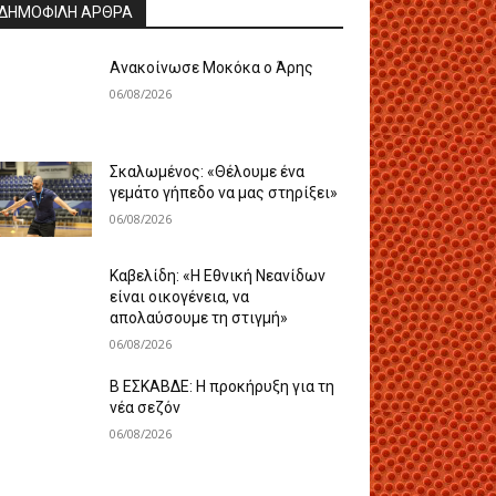
ΔΗΜΟΦΙΛΗ ΑΡΘΡΑ
Ανακοίνωσε Μοκόκα ο Άρης
06/08/2026
Σκαλωμένος: «Θέλουμε ένα
γεμάτο γήπεδο να μας στηρίξει»
06/08/2026
Καβελίδη: «Η Εθνική Νεανίδων
είναι οικογένεια, να
απολαύσουμε τη στιγμή»
06/08/2026
Β ΕΣΚΑΒΔΕ: Η προκήρυξη για τη
νέα σεζόν
06/08/2026