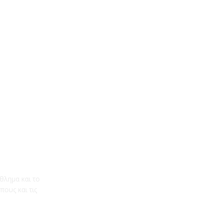
θλημα και το
ους και τις