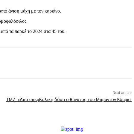
από άνιση μάχη με τον καρκίνο.
 ομοφυλόφιλος.
από τα παρκέ το 2024 στα 45 του.
Next article
TMZ: «Από υπερβολική δόση ο θάνατος του Μπράντον Κλαρκ»