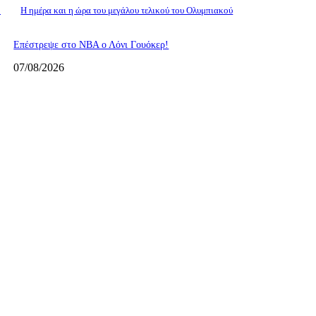
»
Η ημέρα και η ώρα του μεγάλου τελικού του Ολυμπιακού
Επέστρεψε στο ΝΒΑ ο Λόνι Γουόκερ!
07/08/2026