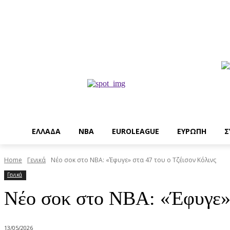
EΛΛΑΔΑ
NBA
ΕUROLEAGUE
ΕΥΡΩΠΗ
Σ
Home
Γενικά
Νέο σοκ στο ΝΒΑ: «Έφυγε» στα 47 του ο Τζέισον Κόλινς
Γενικά
Νέο σοκ στο ΝΒΑ: «Έφυγε» 
13/05/2026