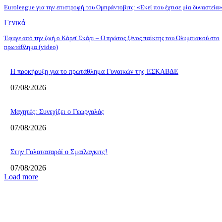
Euroleague για την επιστροφή του Ομπράντοβιτς: «Εκεί που έχτισε μία δυναστεία
Γενικά
Έφυγε από την ζωή ο Κάρεϊ Σκάρι – Ο πρώτος ξένος παίκτης του Ολυμπιακού στο
πρωτάθλημα (video)
Η προκήρυξη για το πρωτάθλημα Γυναικών της ΕΣΚΑΒΔΕ
07/08/2026
Mαχητές: Συνεχίζει ο Γεωργαλάς
07/08/2026
Στην Γαλατασαράϊ ο Σμαϊλαγκιτς!
07/08/2026
Load more
ΕΠΙΛΟΓΕΣ ΣΥΝΤΑΚΤΗ