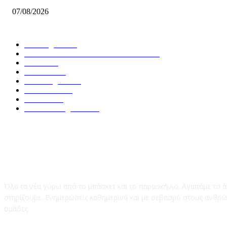
07/08/2026
ΔΗΜΟΦΙΛΕΙΣ ΚΑΤΗΓΟΡΙΕΣ
Euroleague
5677
GREEK BASKETBALL LEAGUE
3907
NBA
2607
Ελλαδα
1847
Elite League
1477
Γυναικειο
1245
Τοπικα
1202
National League 1
1018
Το Basket247.gr
Όλα τα νέα γύρω απ΄ό το μπάσκετ και το παρασκήνιο. Αγαπάμε το ά
στηρίζουμε. Ενημερώσεις καθημερινά και με σεβασμό στους ανθρώπ
ομάδες.