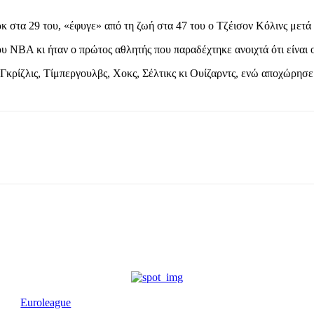
στα 29 του, «έφυγε» από τη ζωή στα 47 του ο Τζέισον Κόλινς μετά 
υ ΝΒΑ κι ήταν ο πρώτος αθλητής που παραδέχτηκε ανοιχτά ότι είναι
κρίζλις, Τίμπεργουλβς, Χοκς, Σέλτικς κι Ουίζαρντς, ενώ αποχώρησε 
Euroleague