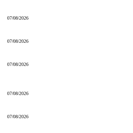
Επέστρεψε στο ΝΒΑ ο Λόνι Γουόκερ!
07/08/2026
Η προκήρυξη για το πρωτάθλημα Γυναικών της ΕΣΚΑΒΔΕ
07/08/2026
Mαχητές: Συνεχίζει ο Γεωργαλάς
07/08/2026
ΔΗΜΟΦΙΛΗ ΑΡΘΡΑ
Επέστρεψε στο ΝΒΑ ο Λόνι Γουόκερ!
07/08/2026
Η προκήρυξη για το πρωτάθλημα Γυναικών της ΕΣΚΑΒΔΕ
07/08/2026
Mαχητές: Συνεχίζει ο Γεωργαλάς