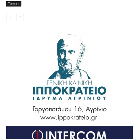
Τοπικα