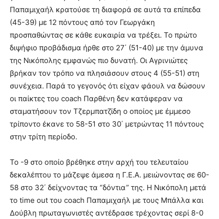
Παπαμιχαήλ κρατούσε τη διαφορά σε αυτά τα επίπεδα
(45-39) με 12 πόντους από τον Γεωργάκη
προσπαθώντας σε κάθε ευκαιρία να τρέξει. Το πρώτο
διψήφιο προβάδισμα ήρθε στο 27΄ (51-40) με την άμυνα
της Νικόπολης εμφανώς πιο δυνατή. Οι Αγρινιώτες
βρήκαν τον τρόπο να πλησιάσουν στους 4 (55-51) στη
συνέχεια. Παρά το γεγονός ότι είχαν φάουλ να δώσουν
οι παίκτες του coach Παρθένη δεν κατάφεραν να
σταματήσουν τον Τζερμπατζίδη ο οποίος με έμμεσο
τρίποντο έκανε το 58-51 στο 30΄ μετρώντας 11 πόντους
στην τρίτη περίοδο.
Το -9 στο οποίο βρέθηκε στην αρχή του τελευταίου
δεκαλέπτου το μάζεψε άμεσα η Γ.Ε.Α. μειώνοντας σε 60-
58 στο 32΄ δείχνοντας τα “δόντια” της. Η Νικόπολη μετά
το time out του coach Παπαμιχαήλ με τους Μπάλλα και
Δούβλη πρωταγωνιστές αντέδρασε τρέχοντας σερί 8-0