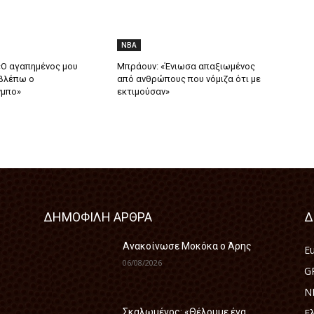
NBA
«Ο αγαπημένος μου
Μπράουν: «Ένιωσα απαξιωμένος
 βλέπω ο
από ανθρώπους που νόμιζα ότι με
νμπο»
εκτιμούσαν»
ΔΗΜΟΦΙΛΗ ΑΡΘΡΑ
Δ
Ανακοίνωσε Μοκόκα ο Άρης
E
06/08/2026
G
N
Ε
Σκαλωμένος: «Θέλουμε ένα