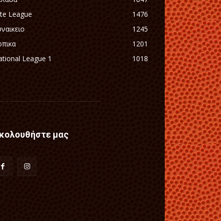
ite League
1476
υναικειο
1245
οπικα
1201
tional League 1
1018
κολουθήστε μας