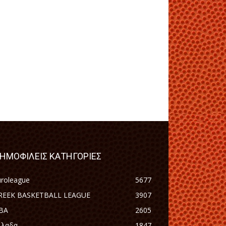
ΗΜΟΦΙΛΕΙΣ ΚΑΤΗΓΟΡΙΕΣ
uroleague
5677
REEK BASKETBALL LEAGUE
3907
BA
2605
λλαδα
1847