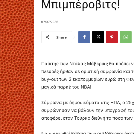
Μπιμπέροβιτς!
07/07/2026
Share
Παίκτης των Ντάλας Μάβερικς θα πρέπει να
πλευρές ήρθαν σε οριστική συμφωνία και τ
buy-out των 2 εκατομμυρίων ευρώ στη Φεν
μαγικά παρκέ του ΝΒΑ!
Σύμφωνα με δημοσιεύματα στις ΗΠΑ, ο 25
συμφώνησαν να βάλουν την υπογραφή τους 
αποφέρει στον Τούρκο διεθνή το ποσό των
Να σημειωθεί βέβαια πως οι Μάβερικς δια