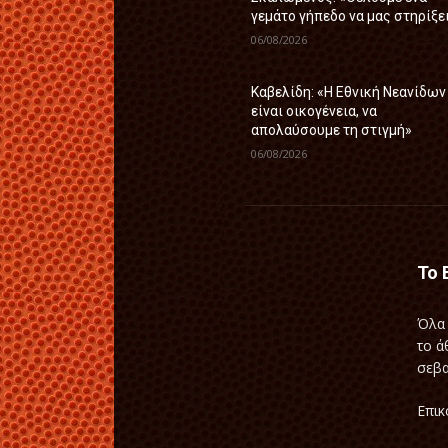
γεμάτο γήπεδο να μας στηρίξε
06/08/2026
Καβελίδη: «Η Εθνική Νεανίδων
είναι οικογένεια, να
απολαύσουμε τη στιγμή»
06/08/2026
Το 
Όλα 
το ά
σεβα
Επικ