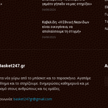
ι»
γεμάτο γήπεδο να μας στηρίξει»
El
06/08/2026
Γ
Τ
Καβελίδη: «Η Εθνική Νεανίδων
είναι οικογένεια, να
Na
απολαύσουμε τη στιγμή»
06/08/2026
Basket247.gr
Α
τα νέα γύρω απ΄ό το μπάσκετ και το παρασκήνιο. Αγαπάμε
θλημα και το στηρίζουμε. Ενημερώσεις καθημερινά και με
σμό στους ανθρώπους και τις ομάδες.
οινωνία:
basket247gr@gmail.com