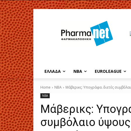
EΛΛΑΔΑ
NBA
ΕUROLEAGUE
Home
NBA
Μάβερικς: Υπογράφει διετές συμβόλαι
NBA
Μάβερικς: Υπογρ
συμβόλαιο ύψους 