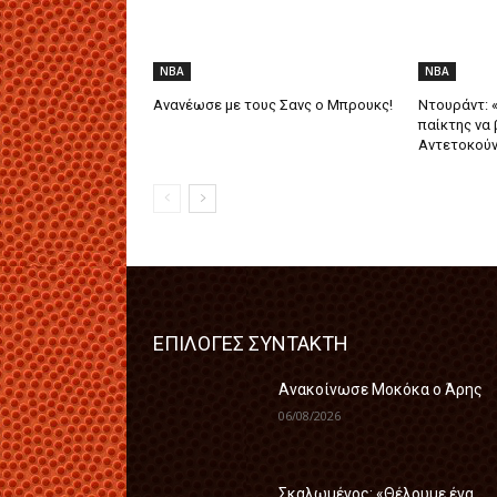
NBA
NBA
Ανανέωσε με τους Σανς ο Μπρουκς!
Ντουράντ: 
παίκτης να
Αντετοκού
ΕΠΙΛΟΓΕΣ ΣΥΝΤΑΚΤΗ
Ανακοίνωσε Μοκόκα ο Άρης
06/08/2026
Σκαλωμένος: «Θέλουμε ένα