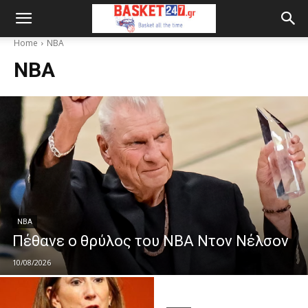
Home
NBA
NBA
NBA
Πέθανε ο θρύλος του NBA Ντον Νέλσον
10/08/2026