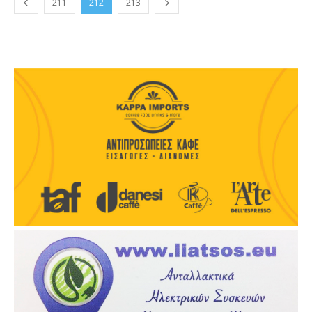
211
212
213