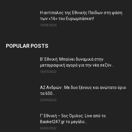
Η αντίπαλος της Εθνικής Παίδων στη φάση
των «16» του Ευρωμπάσκετ!
10/08/2026
POPULAR POSTS
Β’ Εθνική: Μπαίνει δυναμικά στην
μεταγραφική αγορά για την νέα σεζόν...
10/05/2022
Α2 Ανδρών : Με δυο ξένους και ανώτατο όριο
τα 650...
22/06/2022
Γ’ Εθνική – 5ος Όμιλος: Live από το
Basket247.gr το μεγάλο...
06/02/2022