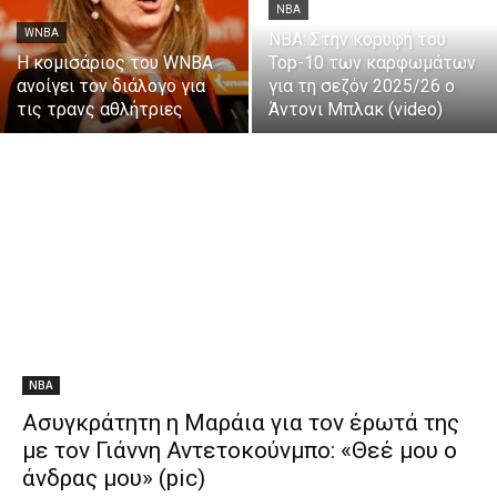
NBA
WNBA
ΝΒΑ: Στην κορυφή του
Η κομισάριος του WNBA
Top-10 των καρφωμάτων
ανοίγει τον διάλογο για
για τη σεζόν 2025/26 ο
τις τρανς αθλήτριες
Άντονι Μπλακ (video)
NBA
Ασυγκράτητη η Μαράια για τον έρωτά της
με τον Γιάννη Αντετοκούνμπο: «Θεέ μου ο
άνδρας μου» (pic)