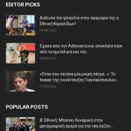
EDITOR PICKS
Διέλυσε την Ιρλανδία στην πρεμιέρα της η
Εθνική Κορασίδων!
08/08/2026
Έχασε απο την Λιθουανία και αποκλείστηκε
από τα ημιτελικά και την...
08/08/2026
«Όταν σου πετάνε μία μικρή πέτρα…»: Το
teaser της συνέντευξης Γιαννακόπουλου...
07/08/2026
POPULAR POSTS
Β’ Εθνική: Μπαίνει δυναμικά στην
μεταγραφική αγορά για την νέα σεζόν...