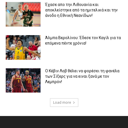
Έχασε απο την Λιθουανία και
αποκλείστηκε από τα ημιτελικά και την
άνοδο η Εθνική Νεανίδων!
Άλμπα Βερολίνου: Έδεσε τον Καγίλ για τα
επόμενα πέντε χρόνια!
Ο Κέβιν Λοβ θέλει να φορέσει τη φανέλα
των Σίξερς για να ειναι ξανά με τον
Λεμπρόν!
Load more