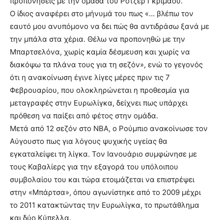
προπονήσεις με την ομάδα του Ρότζερ Γκριμάου.
O ίδιος αναφέρει στο μήνυμά του πως «… βλέπω τον
εαυτό μου ανυπόμονο να δει πώς θα αντιδράσω ξανά με
την μπάλα στα χέρια. Θέλω να προπονηθώ με την
Μπαρτσελόνα, χωρίς καμία δέσμευση και χωρίς να
διακόψω τα πλάνα τους για τη σεζόν», ενώ το γεγονός
ότι η ανακοίνωση έγινε λίγες μέρες πριν τις 7
Φεβρουαρίου, που ολοκληρώνεται η προθεσμία για
μεταγραφές στην Ευρωλίγκα, δείχνει πως υπάρχει
πρόθεση να παίξει από φέτος στην ομάδα.
Μετά από 12 σεζόν στο ΝΒΑ, ο Ρούμπιο ανακοίνωσε τον
Αύγουστο πως για λόγους ψυχικής υγείας θα
εγκαταλείψει τη λίγκα. Τον Ιανουάριο συμφώνησε με
τους Καβαλίερς για την εξαγορά του υπόλοιπου
συμβολαίου του και τώρα ετοιμάζεται να επιστρέψει
στην «Μπάρτσα», όπου αγωνίστηκε από το 2009 μέχρι
το 2011 κατακτώντας την Ευρωλίγκα, το πρωτάθλημα
και δύο Κύπελλα.