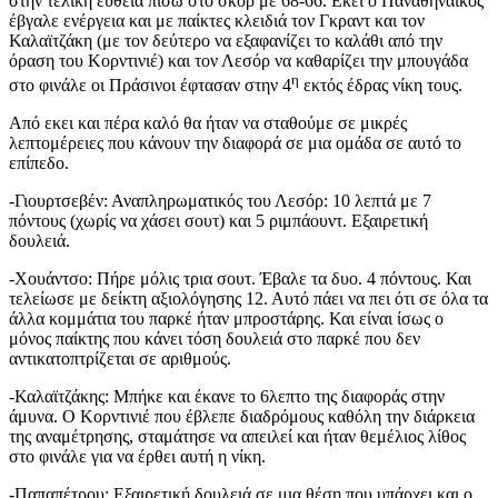
στην τελική ευθεία πίσω στο σκορ με 68-66. Εκεί ο Παναθηναϊκός
έβγαλε ενέργεια και με παίκτες κλειδιά τον Γκραντ και τον
Καλαϊτζάκη (με τον δεύτερο να εξαφανίζει το καλάθι από την
όραση του Κορντινιέ) και τον Λεσόρ να καθαρίζει την μπουγάδα
η
στο φινάλε οι Πράσινοι έφτασαν στην 4
εκτός έδρας νίκη τους.
Από εκει και πέρα καλό θα ήταν να σταθούμε σε μικρές
λεπτομέρειες που κάνουν την διαφορά σε μια ομάδα σε αυτό το
επίπεδο.
-Γιουρτσεβέν: Αναπληρωματικός του Λεσόρ: 10 λεπτά με 7
πόντους (χωρίς να χάσει σουτ) και 5 ριμπάουντ. Εξαιρετική
δουλειά.
-Χουάντσο: Πήρε μόλις τρια σουτ. Έβαλε τα δυο. 4 πόντους. Και
τελείωσε με δείκτη αξιολόγησης 12. Αυτό πάει να πει ότι σε όλα τα
άλλα κομμάτια του παρκέ ήταν μπροστάρης. Και είναι ίσως ο
μόνος παίκτης που κάνει τόση δουλειά στο παρκέ που δεν
αντικατοπτρίζεται σε αριθμούς.
-Καλαϊτζάκης: Μπήκε και έκανε το 6λεπτο της διαφοράς στην
άμυνα. Ο Κορντινιέ που έβλεπε διαδρόμους καθόλη την διάρκεια
της αναμέτρησης, σταμάτησε να απειλεί και ήταν θεμέλιος λίθος
στο φινάλε για να έρθει αυτή η νίκη.
-Παπαπέτρου: Εξαιρετική δουλειά σε μια θέση που υπάρχει και ο