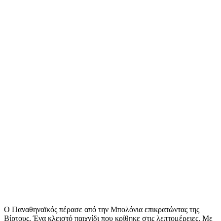
Ο Παναθηναϊκός πέρασε από την Μπολόνια επικρατώντας της
Βίρτους. Ένα κλειστό παιχνίδι που κρίθηκε στις λεπτομέρειες. Με