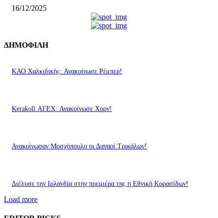
16/12/2025
ΔΗΜΟΦΙΛΗ
ΚΑΟ Χαλκιδικής: Ανακοίνωσε Ρέμπερ!
Kerakoll ΑΓΕΧ: Ανακοίνωσε Χορν!
Ανακοίνωσαν Μοσχόπουλο οι Δαναοί Τρικάλων!
Διέλυσε την Ιρλανδία στην πρεμιέρα της η Εθνική Κορασίδων!
Load more