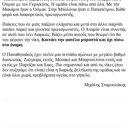
Όσμαν με τον Γκριγκόνις. Η ομάδα είναι πάνω από όλα. Με την
Μακάμπι ήταν ο Όσμαν. Στην Μπολόνια ήταν ο Παπαπέτρου. Κάθε
φορά και διαφορετικός πρωταγωνιστής.
Παίκτες που σε ματς παίζουν ελάχιστα και μετά στο άλλο παιχνίδι
πατάνε παρκέ και γίνονται πρωταγωνιστές. Ο Αταμάν είναι συνεπής
σε αυτό που λέει διαρκώς: Βάζει μέσα αυτούς που θεωρεί ότι θα
του φέρουν την νίκη.
Κοιτάει την φανέλα μπροστά και όχι πίσω
στο όνομα.
Ο Παναθηναϊκός έχει πλέον μια πεντάδα αγώνων με μεγάλο βαθμό
δυσκολίας. Ζαλγκίρις εκτός, Μονακό και Μπαρτσελόνα εντός και
εκτός με Παρτίζαν και Εφες. Πιο σημαντικό και από τις νίκες (που
δεν συζητάμε ότι είναι) είναι η διαρκής βελτίωση της ομάδας και να
είναι όλοι χωρίς προβλήματα υγείας στο γήπεδο.
Μιχάλης Σταμουλάκης