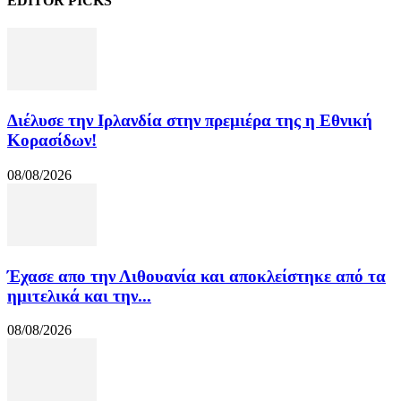
EDITOR PICKS
Διέλυσε την Ιρλανδία στην πρεμιέρα της η Εθνική
Κορασίδων!
08/08/2026
Έχασε απο την Λιθουανία και αποκλείστηκε από τα
ημιτελικά και την...
08/08/2026