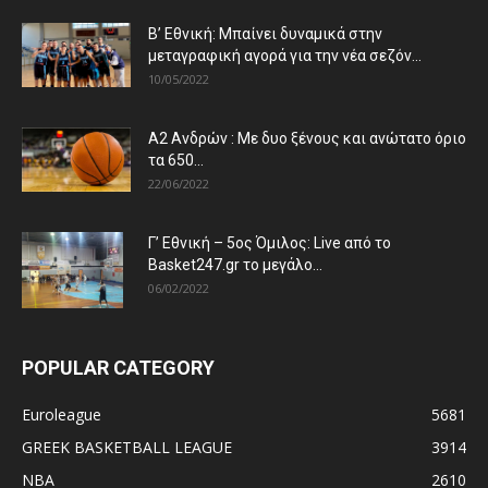
Β’ Εθνική: Μπαίνει δυναμικά στην
μεταγραφική αγορά για την νέα σεζόν...
10/05/2022
Α2 Ανδρών : Με δυο ξένους και ανώτατο όριο
τα 650...
22/06/2022
Γ’ Εθνική – 5ος Όμιλος: Live από το
Basket247.gr το μεγάλο...
06/02/2022
POPULAR CATEGORY
Euroleague
5681
GREEK BASKETBALL LEAGUE
3914
NBA
2610