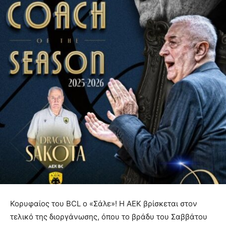
Κορυφαίος του BCL o «Σάλε»! Η ΑΕΚ βρίσκεται στον
τελικό της διοργάνωσης, όπου το βράδυ του Σαββάτου