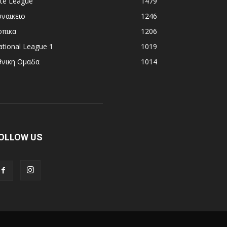
ite League
1479
υναικειο
1246
οπικα
1206
tional League 1
1019
θνικη Ομαδα
1014
OLLOW US