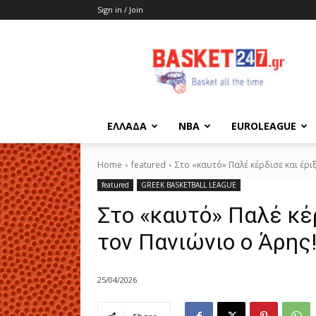
Sign in / Join
basket247.gr
EΛΛΑΔΑ
NBA
ΕUROLEAGUE
Home
featured
Στο «καυτό» Παλέ κέρδισε και έρι
featured
GREEK BASKETBALL LEAGUE
Στο «καυτό» Παλέ κέ
τον Πανιώνιο ο Άρης
25/04/2026