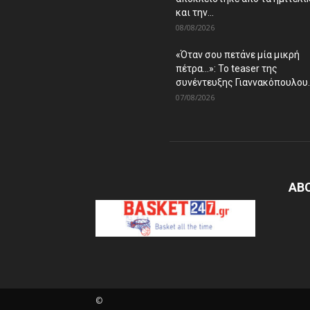
και την...
08/08/2026
«Όταν σου πετάνε μία μικρή
πέτρα…»: Το teaser της
συνέντευξης Γιαννακόπουλου..
07/08/2026
AB
©