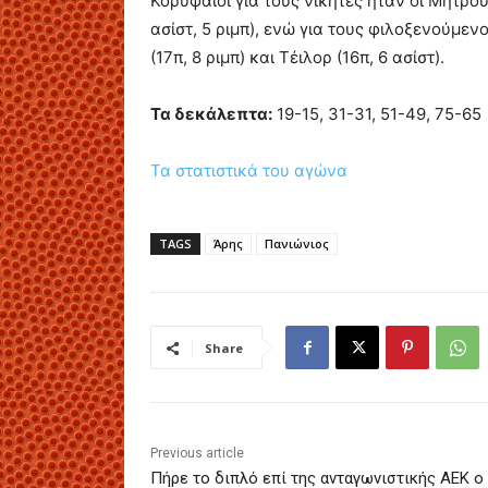
Κορυφαίοι για τους νικητές ήταν οι Μήτρου-
ασίστ, 5 ριμπ), ενώ για τους φιλοξενούμε
(17π, 8 ριμπ) και Τέιλορ (16π, 6 ασίστ).
Τα δεκάλεπτα:
19-15, 31-31, 51-49, 75-65
Τα στατιστικά του αγώνα
TAGS
Άρης
Πανιώνιος
Share
Previous article
Πήρε το διπλό επί της ανταγωνιστικής ΑΕΚ ο