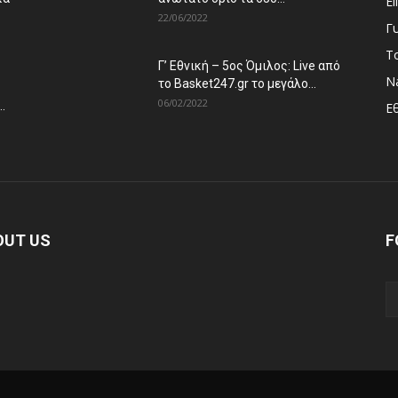
El
22/06/2022
Γ
Τ
Γ’ Εθνική – 5ος Όμιλος: Live από
Na
το Basket247.gr το μεγάλο...
06/02/2022
.
Ε
OUT US
F