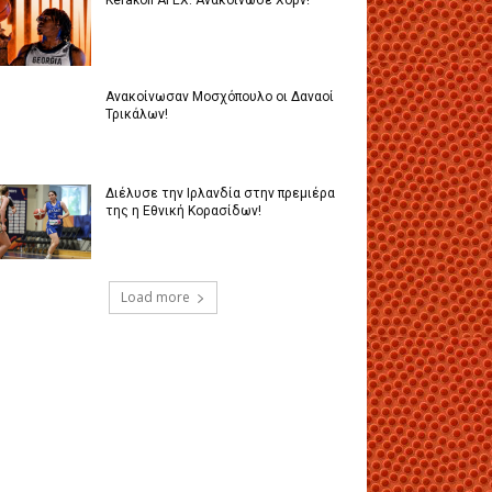
Kerakoll ΑΓΕΧ: Ανακοίνωσε Χορν!
Ανακοίνωσαν Μοσχόπουλο οι Δαναοί
Τρικάλων!
Διέλυσε την Ιρλανδία στην πρεμιέρα
της η Εθνική Κορασίδων!
Load more