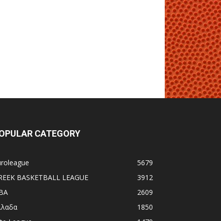
OPULAR CATEGORY
uroleague
5679
REEK BASKETBALL LEAGUE
3912
BA
2609
λλαδα
1850