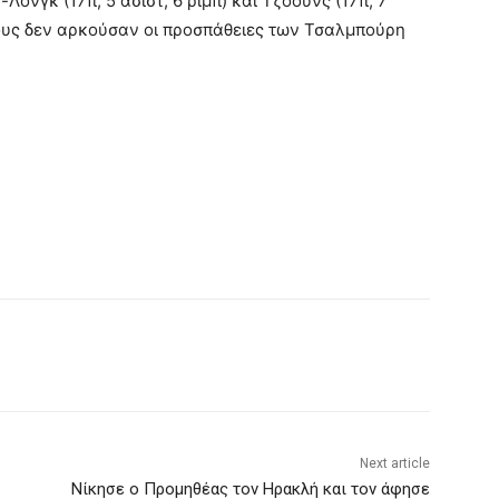
Λονγκ (17π, 5 ασίστ, 6 ριμπ) και Τζόουνς (17π, 7
νους δεν αρκούσαν οι προσπάθειες των Τσαλμπούρη
Next article
Νίκησε ο Προμηθέας τον Ηρακλή και τον άφησε