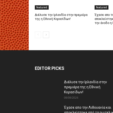
featured
featured
Διέλυσε την Ιρλανδία στην πρεμιέρα
Έχασε απο τ
της η Εθνική Κορασίδων!
αποκλείστηκ
την άνοδο η
EDITOR PICKS
Διέλυσε την Ιρλανδία στην
πρεμιέρα της η Εθνική
Κορασίδων!
08/08/2026
Έχασε απο την Λιθουανία και
αποκλείστηκε από τα ημιτελι