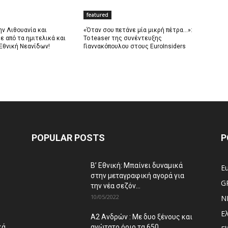
featured
ην Λιθουανία και
«Όταν σου πετάνε μία μικρή πέτρα…»:
ε από τα ημιτελικά και
Το teaser της συνέντευξης
 Εθνική Νεανίδων!
Γιαννακόπουλου στους EuroInsiders
POPULAR POSTS
P
Β’ Εθνική: Μπαίνει δυναμικά
E
στην μεταγραφική αγορά για
G
την νέα σεζόν...
10/05/2022
N
Ε
Α2 Ανδρών : Με δυο ξένους και
κά
ανώτατο όριο τα 650...