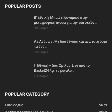
POPULAR POSTS
Β’ Εθνική: Μπαίνει δυναμικά στην
μεταγραφική αγορά για την νέα σεζόν...
10/05/2022
Α2 Ανδρών : Με δυο ξένους και ανώτατο όριο
τα 650...
22/06/2022
Γ’ Εθνική – 5ος Όμιλος: Live από το
Basket247.gr το μεγάλο...
06/02/2022
POPULAR CATEGORY
Euroleague
5679