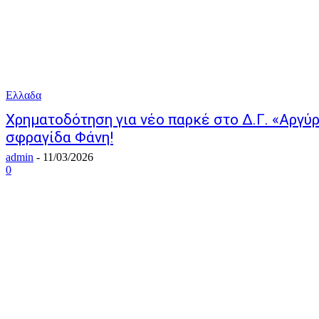
Ελλαδα
Χρηματοδότηση για νέο παρκέ στο Δ.Γ. «Αργύ
σφραγίδα Φάνη!
admin
-
11/03/2026
0